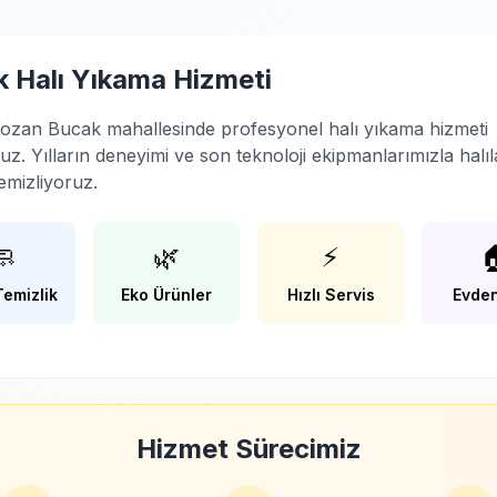
 Halı Yıkama Hizmeti
ozan Bucak mahallesinde profesyonel halı yıkama hizmeti
z. Yılların deneyimi ve son teknoloji ekipmanlarımızla halıla
emizliyoruz.
🧼
🌿
⚡

Temizlik
Eko Ürünler
Hızlı Servis
Evden
Hizmet Sürecimiz