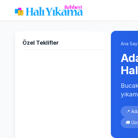
Özel Teklifler
Ana Say
Ad
Ha
Bucak
yıkam
📍 Ad
🚚 Ücr