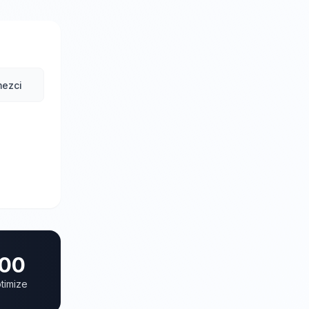
ezci
00
timize