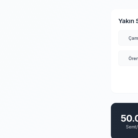
Yakın 
Çam
Öre
50.
Semt/