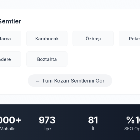
Semtler
larca
Karabucak
Özbaşı
Pekm
ndere
Boztahta
← Tüm Kozan Semtlerini Gör
000+
973
81
%1
Mahalle
İlçe
İl
SEO Op