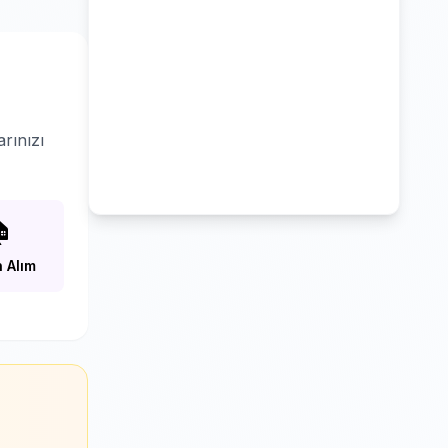
rınızı

 Alım