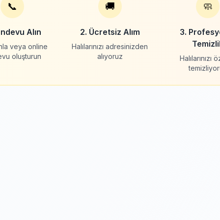
📞
🚚
🧼
andevu Alın
2. Ücretsiz Alım
3. Profesy
Temizli
nla veya online
Halılarınızı adresinizden
evu oluşturun
alıyoruz
Halılarınızı 
temizliyo