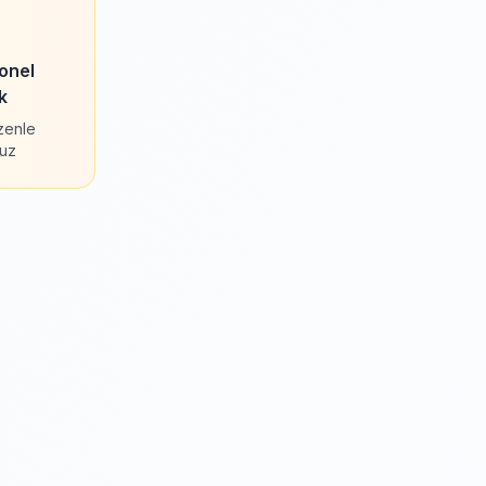
onel
k
özenle
ruz