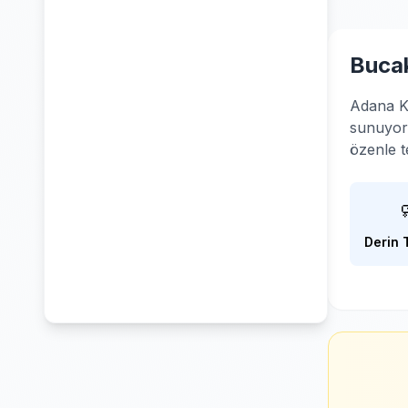
Bucak
Adana K
sunuyoru
özenle t
Derin 