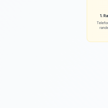
1. R
Telefo
rand