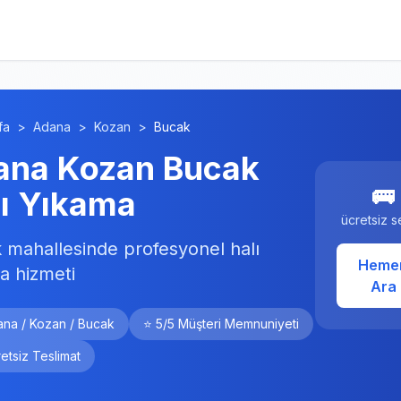
fa
>
Adana
>
Kozan
>
Bucak
ana Kozan Bucak
🚌
lı Yıkama
ücretsiz s
 mahallesinde profesyonel halı
Heme
a hizmeti
Ara
ana / Kozan / Bucak
⭐ 5/5 Müşteri Memnuniyeti
etsiz Teslimat