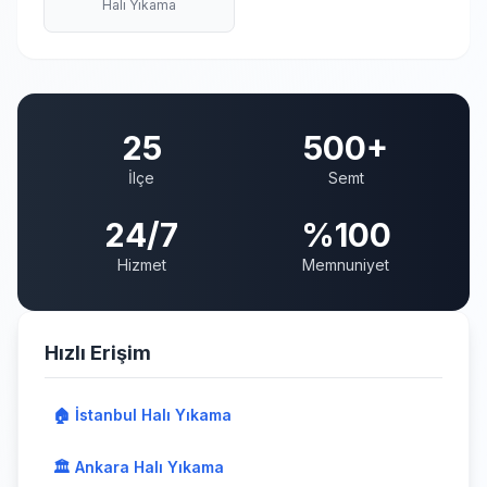
Halı Yıkama
25
500+
İlçe
Semt
24/7
%100
Hizmet
Memnuniyet
Hızlı Erişim
🏠 İstanbul Halı Yıkama
🏛️ Ankara Halı Yıkama