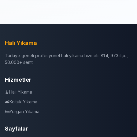
Halı Yıkama
Türkiye geneli profesyonel halı yıkama hizmeti. 81 il, 973 ilçe,
50.000+ semt.
Hizmetler
🧹
Halı Yıkama
🛋️
Koltuk Yıkama
🛏️
Yorgan Yıkama
Sayfalar