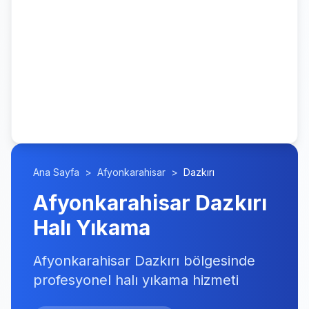
Ana Sayfa
>
Afyonkarahisar
>
Dazkırı
Afyonkarahisar Dazkırı
Halı Yıkama
Afyonkarahisar Dazkırı bölgesinde
profesyonel halı yıkama hizmeti