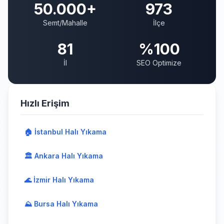
50.000+
973
Semt/Mahalle
İlçe
81
%100
İl
SEO Optimize
Hızlı Erişim
🏠 İstanbul Halı Yıkama
🏛️ Ankara Halı Yıkama
🌊 İzmir Halı Yıkama
⛰️ Bursa Halı Yıkama