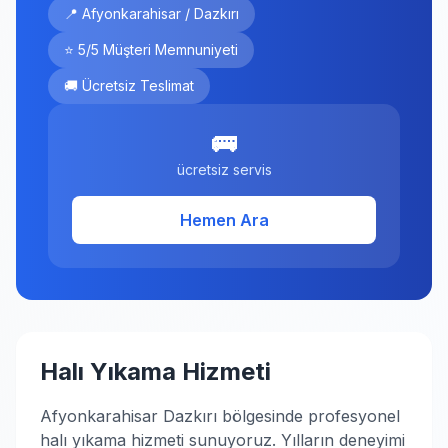
📍 Afyonkarahisar / Dazkırı
⭐ 5/5 Müşteri Memnuniyeti
🚚 Ücretsiz Teslimat
🚌
ücretsiz servis
Hemen Ara
Halı Yıkama Hizmeti
Afyonkarahisar Dazkırı bölgesinde profesyonel
halı yıkama hizmeti sunuyoruz. Yılların deneyimi