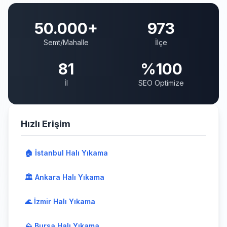
50.000+
973
Semt/Mahalle
İlçe
81
%100
İl
SEO Optimize
Hızlı Erişim
🏠 İstanbul Halı Yıkama
🏛️ Ankara Halı Yıkama
🌊 İzmir Halı Yıkama
⛰️ Bursa Halı Yıkama