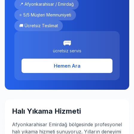
📍 Afyonkarahisar / Emirdağ
⭐ 5/5 Müşteri Memnuniyeti
🚚 Ücretsiz Teslimat
🚌
ücretsiz servis
Hemen Ara
Halı Yıkama Hizmeti
Afyonkarahisar Emirdağ bölgesinde profesyonel
halı yıkama hizmeti sunuyoruz. Yılların deneyimi