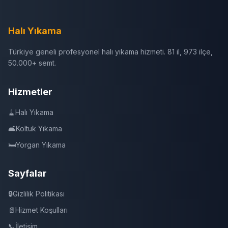
Halı Yıkama
Türkiye geneli profesyonel halı yıkama hizmeti. 81 il, 973 ilçe,
50.000+ semt.
Hizmetler
🧹
Halı Yıkama
🛋️
Koltuk Yıkama
🛏️
Yorgan Yıkama
Sayfalar
🔒
Gizlilik Politikası
📄
Hizmet Koşulları
📞
İletişim