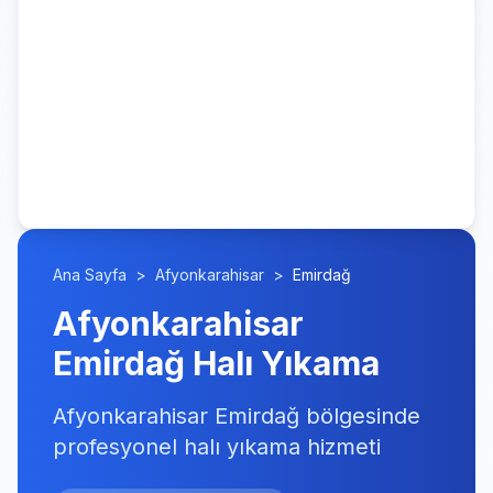
Ana Sayfa
>
Afyonkarahisar
>
Emirdağ
Afyonkarahisar
Emirdağ Halı Yıkama
Afyonkarahisar Emirdağ bölgesinde
profesyonel halı yıkama hizmeti