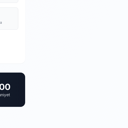
s
ma
00
niyet