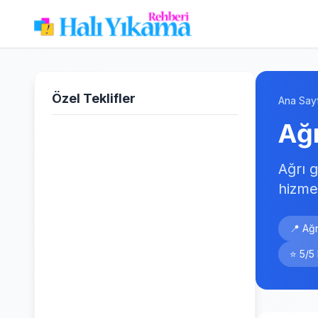
Özel Teklifler
Ana Say
Ağr
Ağrı 
hizme
📍 Ağr
⭐ 5/5