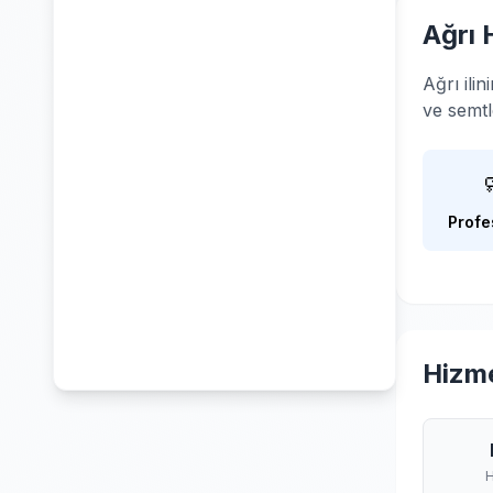
Ağrı 
Ağrı ili
ve semtl
Profe
Hizme
H