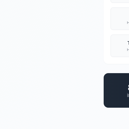
H
H
İ