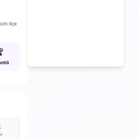
üm ilçe

ntili
t
ma