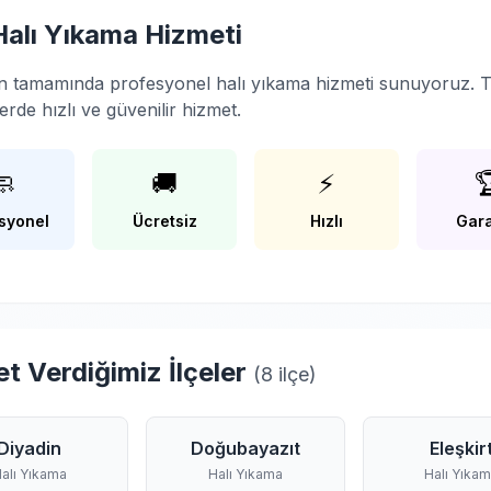
Halı Yıkama Hizmeti
nin tamamında profesyonel halı yıkama hizmeti sunuyoruz. T
erde hızlı ve güvenilir hizmet.
🧼
🚚
⚡

syonel
Ücretsiz
Hızlı
Gara
t Verdiğimiz İlçeler
(8 ilçe)
Diyadin
Doğubayazıt
Eleşkir
alı Yıkama
Halı Yıkama
Halı Yıka