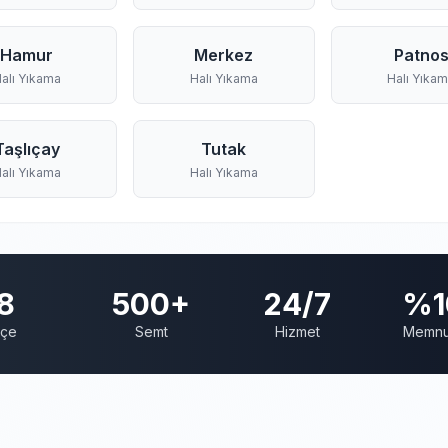
Hamur
Merkez
Patno
alı Yıkama
Halı Yıkama
Halı Yıka
Taşlıçay
Tutak
alı Yıkama
Halı Yıkama
8
500+
24/7
%1
lçe
Semt
Hizmet
Memnu