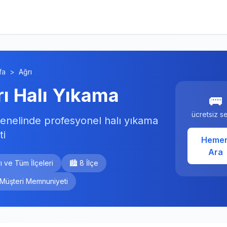
fa
>
Ağrı
ı Halı Yıkama
🚌
ücretsiz se
genelinde profesyonel halı yıkama
ti
Heme
Ara
ı ve Tüm İlçeleri
🏙️ 8 İlçe
 Müşteri Memnuniyeti