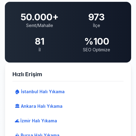
50.000+
973
Semt/Mahalle
İlçe
81
%100
İl
SEO Optimize
Hızlı Erişim
🏠 İstanbul Halı Yıkama
🏛️ Ankara Halı Yıkama
🌊 İzmir Halı Yıkama
⛰️ Bursa Halı Yıkama