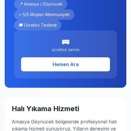
📍 Amasya / Göynücek
⭐ 5/5 Müşteri Memnuniyeti
🚚 Ücretsiz Teslimat
🚌
ücretsiz servis
Hemen Ara
Halı Yıkama Hizmeti
Amasya Göynücek bölgesinde profesyonel halı
yıkama hizmeti sunuyoruz. Yılların deneyimi ve