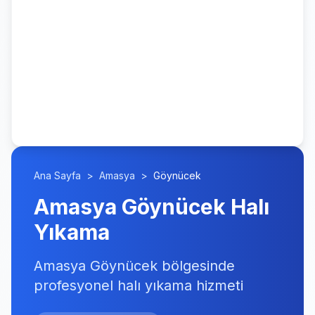
Ana Sayfa
>
Amasya
>
Göynücek
Amasya Göynücek Halı
Yıkama
Amasya Göynücek bölgesinde
profesyonel halı yıkama hizmeti