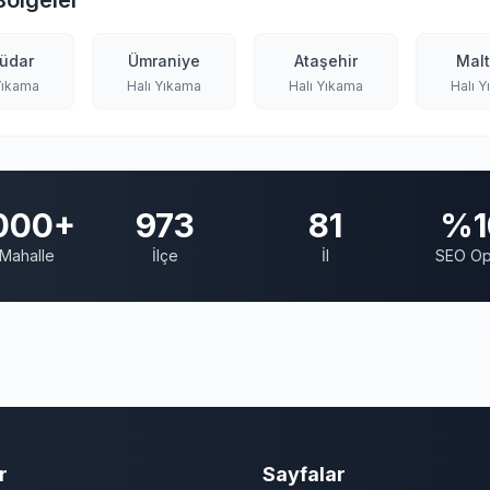
Bölgeler
üdar
Ümraniye
Ataşehir
Mal
Yıkama
Halı Yıkama
Halı Yıkama
Halı 
000+
973
81
%1
Mahalle
İlçe
İl
SEO Op
r
Sayfalar