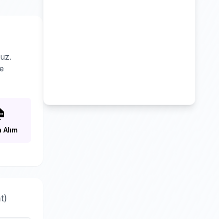
uz.
le

 Alım
t)