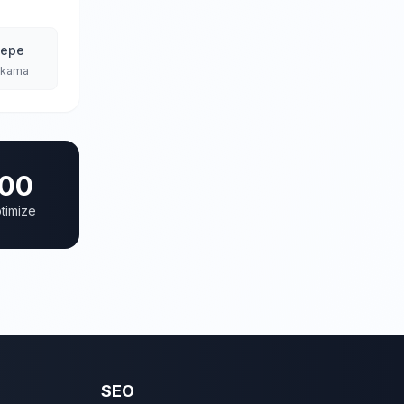
tepe
Yıkama
00
timize
SEO