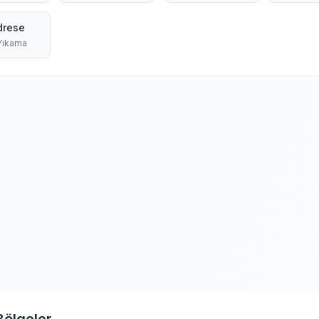
rese
 Yıkama