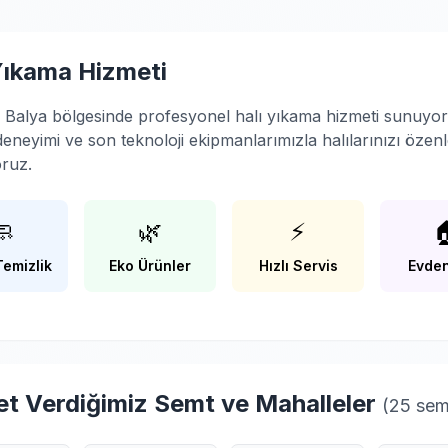
Yıkama Hizmeti
r Balya bölgesinde profesyonel halı yıkama hizmeti sunuyor
 deneyimi ve son teknoloji ekipmanlarımızla halılarınızı özen
oruz.
🧼
🌿
⚡

Temizlik
Eko Ürünler
Hızlı Servis
Evden
t Verdiğimiz Semt ve Mahalleler
(25 sem