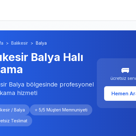
fa
>
Balıkesir
>
Balya
ıkesir Balya Halı
kama
🚌
ücretsiz serv
esir Balya bölgesinde profesyonel
yıkama hizmeti
Hemen Ar
ıkesir / Balya
⭐ 5/5 Müşteri Memnuniyeti
etsiz Teslimat