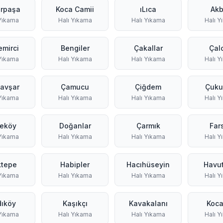
rpaşa
Koca Camii
ıLıca
Ak
 Yıkama
Halı Yıkama
Halı Yıkama
Halı Y
emirci
Bengiler
Çakallar
Çal
 Yıkama
Halı Yıkama
Halı Yıkama
Halı Y
avşar
Çamucu
Çiğdem
Çuku
 Yıkama
Halı Yıkama
Halı Yıkama
Halı Y
eköy
Doğanlar
Çarmık
Far
 Yıkama
Halı Yıkama
Halı Yıkama
Halı Y
tepe
Habipler
Hacıhüseyin
Havu
 Yıkama
Halı Yıkama
Halı Yıkama
Halı Y
ıköy
Kaşıkçı
Kavakalanı
Koc
 Yıkama
Halı Yıkama
Halı Yıkama
Halı Y