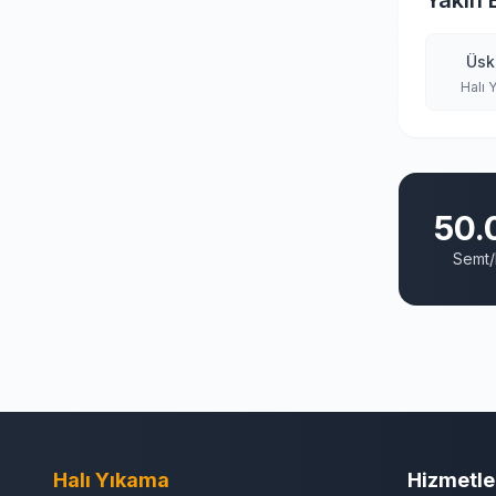
Yakın 
Üsk
Halı 
50.
Semt/
Halı Yıkama
Hizmetle