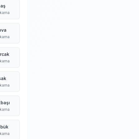
baş
ıkama
ova
ıkama
rcak
ıkama
sak
ıkama
tbaşı
ıkama
abük
ıkama