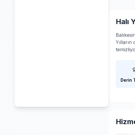
Halı 
Balıkesi
Yılların
temizliy
Derin 
Hizme