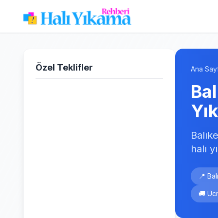
Özel Teklifler
Ana Say
Bal
Yı
Balık
halı 
📍 Bal
🚚 Ücr