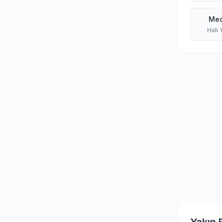
Med
Halı