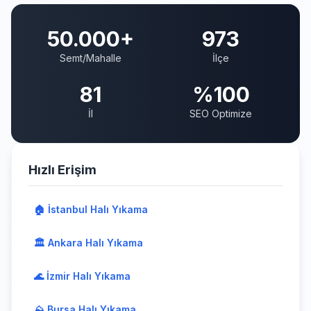
50.000+
973
Semt/Mahalle
İlçe
81
%100
İl
SEO Optimize
Hızlı Erişim
🏠 İstanbul Halı Yıkama
🏛️ Ankara Halı Yıkama
🌊 İzmir Halı Yıkama
⛰️ Bursa Halı Yıkama