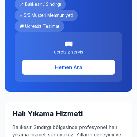
📍 Balıkesir / Sındırgı
⭐ 5/5 Müşteri Memnuniyeti
🚚 Ücretsiz Teslimat
🚌
ücretsiz servis
Hemen Ara
Halı Yıkama Hizmeti
Balıkesir Sındırgı bölgesinde profesyonel halı
yıkama hizmeti sunuyoruz. Yılların deneyimi ve