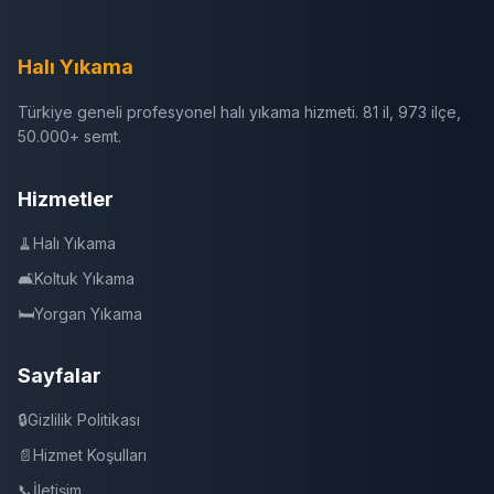
Halı Yıkama
Türkiye geneli profesyonel halı yıkama hizmeti. 81 il, 973 ilçe,
50.000+ semt.
Hizmetler
🧹
Halı Yıkama
🛋️
Koltuk Yıkama
🛏️
Yorgan Yıkama
Sayfalar
🔒
Gizlilik Politikası
📄
Hizmet Koşulları
📞
İletişim