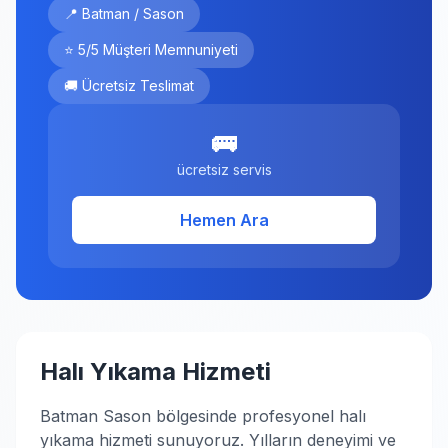
📍 Batman / Sason
⭐ 5/5 Müşteri Memnuniyeti
🚚 Ücretsiz Teslimat
🚌
ücretsiz servis
Hemen Ara
Halı Yıkama Hizmeti
Batman Sason bölgesinde profesyonel halı
yıkama hizmeti sunuyoruz. Yılların deneyimi ve