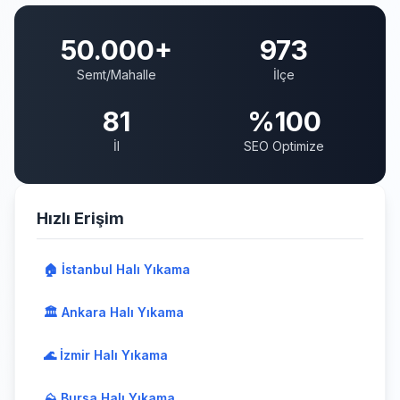
50.000+
973
Semt/Mahalle
İlçe
81
%100
İl
SEO Optimize
Hızlı Erişim
🏠 İstanbul Halı Yıkama
🏛️ Ankara Halı Yıkama
🌊 İzmir Halı Yıkama
⛰️ Bursa Halı Yıkama