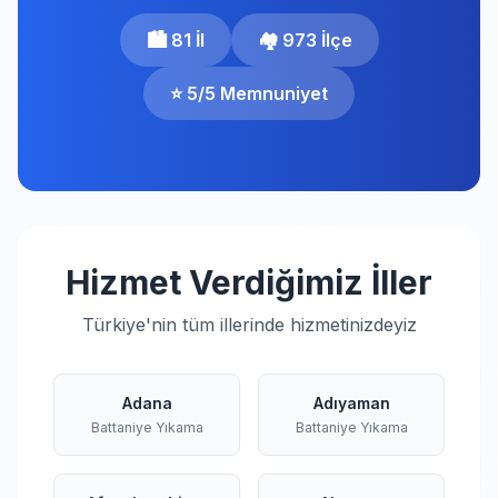
🏙️ 81 İl
🏘️ 973 İlçe
⭐ 5/5 Memnuniyet
Hizmet Verdiğimiz İller
Türkiye'nin tüm illerinde hizmetinizdeyiz
Adana
Adıyaman
Battaniye Yıkama
Battaniye Yıkama