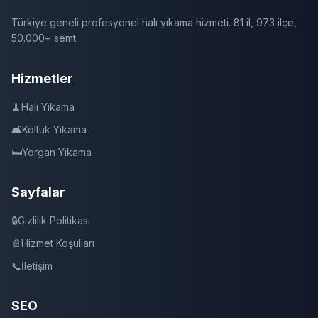
Türkiye geneli profesyonel halı yıkama hizmeti. 81 il, 973 ilçe,
50.000+ semt.
Hizmetler
🧹
Halı Yıkama
🛋️
Koltuk Yıkama
🛏️
Yorgan Yıkama
Sayfalar
🔒
Gizlilik Politikası
📄
Hizmet Koşulları
📞
İletişim
SEO