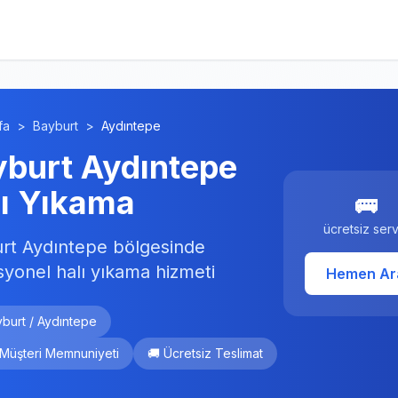
fa
>
Bayburt
>
Aydıntepe
yburt Aydıntepe
lı Yıkama
🚌
ücretsiz serv
rt Aydıntepe bölgesinde
syonel halı yıkama hizmeti
Hemen Ar
yburt / Aydıntepe
 Müşteri Memnuniyeti
🚚 Ücretsiz Teslimat