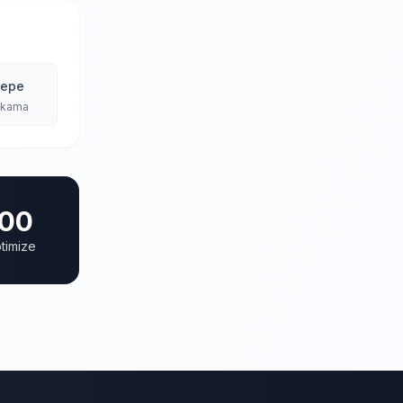
tepe
Yıkama
00
timize