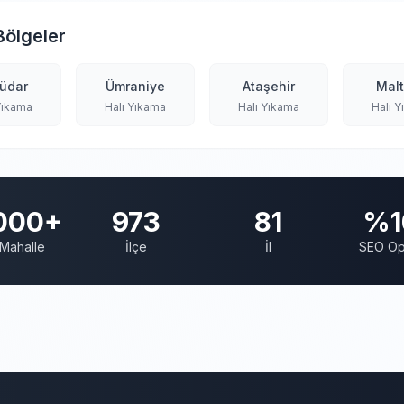
Bölgeler
üdar
Ümraniye
Ataşehir
Mal
Yıkama
Halı Yıkama
Halı Yıkama
Halı 
000+
973
81
%1
Mahalle
İlçe
İl
SEO Op