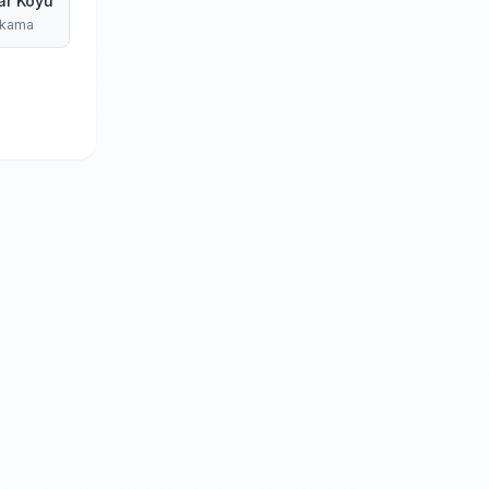
ar Köyü
ıkama