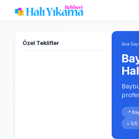
Özel Teklifler
Ana Say
Ba
Ha
Baybu
profe
📍 Ba
⭐ 5/5