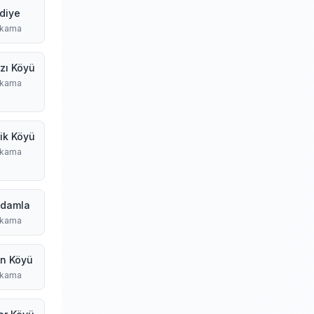
diye
ıkama
rzı Köyü
ıkama
ik Köyü
ıkama
damla
ıkama
an Köyü
ıkama