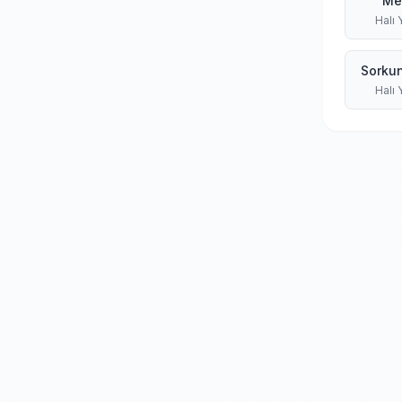
Me
Halı
Sorkun
Halı