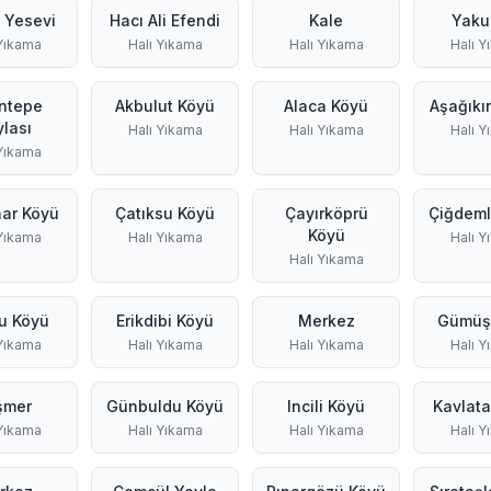
 Yesevi
Hacı Ali Efendi
Kale
Yaku
 Yıkama
Halı Yıkama
Halı Yıkama
Halı Y
ntepe
Akbulut Köyü
Alaca Köyü
Aşağıkı
lası
Halı Yıkama
Halı Yıkama
Halı Y
 Yıkama
ar Köyü
Çatıksu Köyü
Çayırköprü
Çiğdeml
Köyü
 Yıkama
Halı Yıkama
Halı Y
Halı Yıkama
u Köyü
Erikdibi Köyü
Merkez
Gümüş
 Yıkama
Halı Yıkama
Halı Yıkama
Halı Y
şmer
Günbuldu Köyü
Incili Köyü
Kavlat
 Yıkama
Halı Yıkama
Halı Yıkama
Halı Y