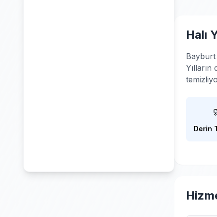
Halı 
Bayburt 
Yılların
temizliy
Derin 
Hizme