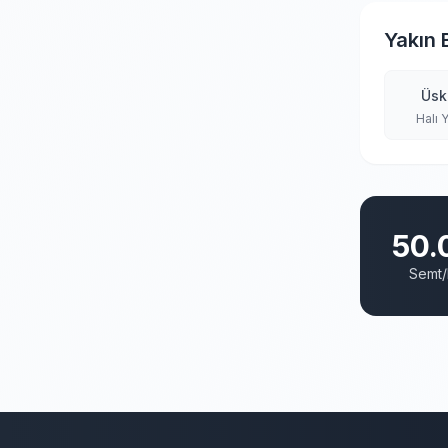
Yakın 
Üsk
Halı 
50.
Semt/