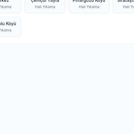
rkez
Çemçül Yayla
Pınargözü Köyü
Sırataşl
 Yıkama
Halı Yıkama
Halı Yıkama
Halı Y
lu Köyü
 Yıkama