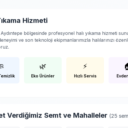
Yıkama Hizmeti
Aydıntepe bölgesinde profesyonel halı yıkama hizmeti sun
 deneyimi ve son teknoloji ekipmanlarımızla halılarınızı özen
oruz.
🧼
🌿
⚡

Temizlik
Eko Ürünler
Hızlı Servis
Evden
t Verdiğimiz Semt ve Mahalleler
(25 sem