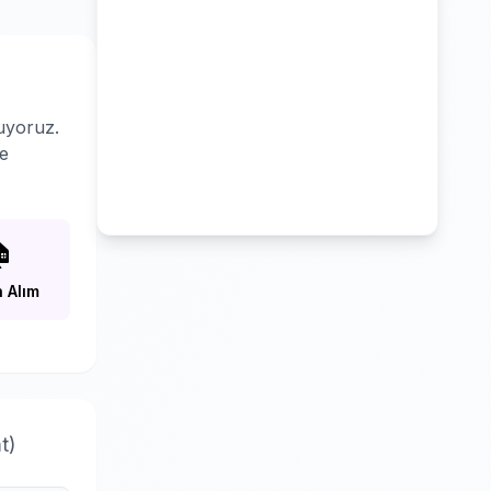
uyoruz.
le

 Alım
t)