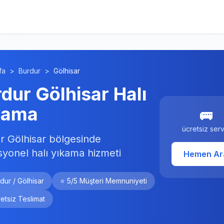
fa
>
Burdur
>
Gölhisar
dur Gölhisar Halı
kama
🚌
ücretsiz serv
r Gölhisar bölgesinde
syonel halı yıkama hizmeti
Hemen Ar
dur / Gölhisar
⭐ 5/5 Müşteri Memnuniyeti
etsiz Teslimat