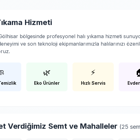
Yıkama Hizmeti
ölhisar bölgesinde profesyonel halı yıkama hizmeti sunuy
 deneyimi ve son teknoloji ekipmanlarımızla halılarınızı özen
oruz.
🧼
🌿
⚡

Temizlik
Eko Ürünler
Hızlı Servis
Evden
t Verdiğimiz Semt ve Mahalleler
(25 sem