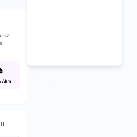
oruz.
le

 Alım
t)