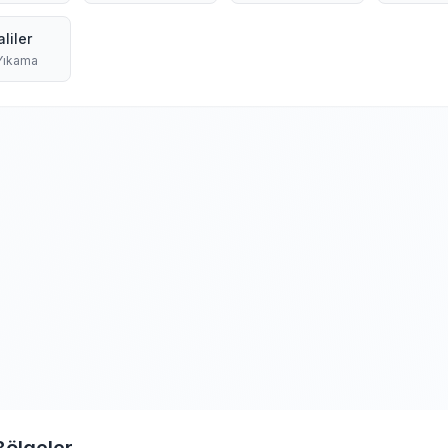
aliler
 Yıkama