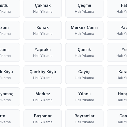
utlu
Çakmak
Çeşme
Fat
 Yıkama
Halı Yıkama
Halı Yıkama
Halı Y
rzum
Konak
Merkez Camii
Pa
 Yıkama
Halı Yıkama
Halı Yıkama
Halı Y
camii
Yapraklı
Çamlık
Ye
 Yıkama
Halı Yıkama
Halı Yıkama
Halı Y
ı Köyü
Çamköy Köyü
Çayiçi
Kar
 Yıkama
Halı Yıkama
Halı Yıkama
Halı Y
üyamaç
Merkez
Yılanlı
Han
 Yıkama
Halı Yıkama
Halı Yıkama
Halı Y
rta
Başpınar
Bayramlar
Çam
 Yıkama
Halı Yıkama
Halı Yıkama
Halı Y