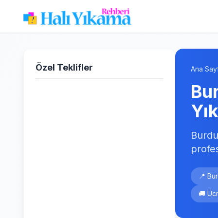
Özel Teklifler
Ana Say
Bur
Yı
Burdu
profe
📍 Bur
🚚 Ücr