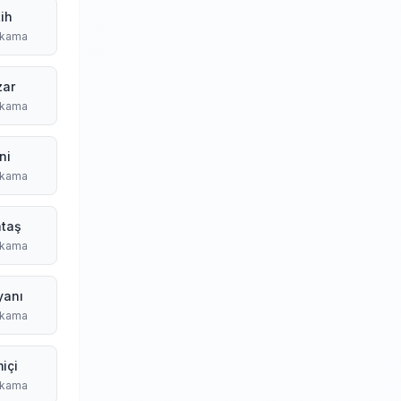
ih
ıkama
zar
ıkama
ni
ıkama
ataş
ıkama
yanı
ıkama
içi
ıkama