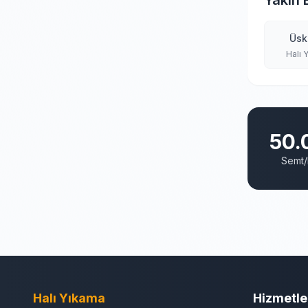
Yakın 
Üsk
Halı 
50.
Semt/
Halı Yıkama
Hizmetle