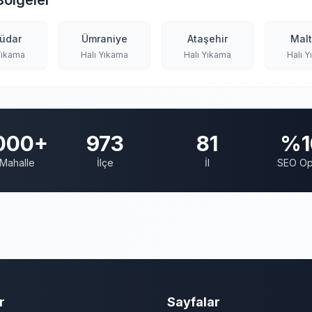
Bölgeler
üdar
Ümraniye
Ataşehir
Mal
Yıkama
Halı Yıkama
Halı Yıkama
Halı 
000+
973
81
%1
Mahalle
İlçe
İl
SEO Op
r
Sayfalar