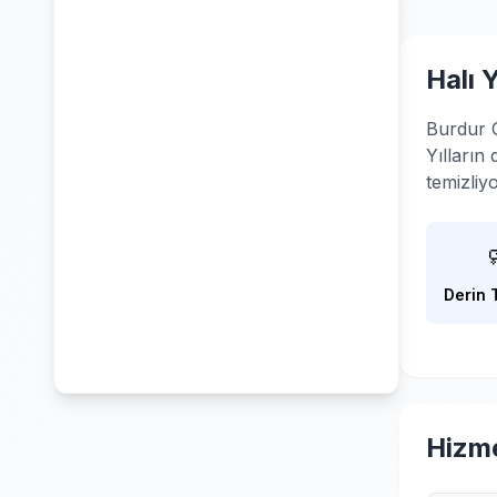
Halı 
Burdur G
Yılların
temizliy
Derin 
Hizme