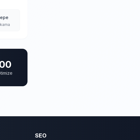
tepe
Yıkama
00
timize
SEO