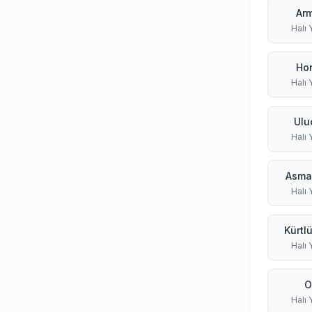
Arm
Halı
Ho
Halı
Ulu
Halı
Asmal
Halı
Kürtl
Halı
O
Halı