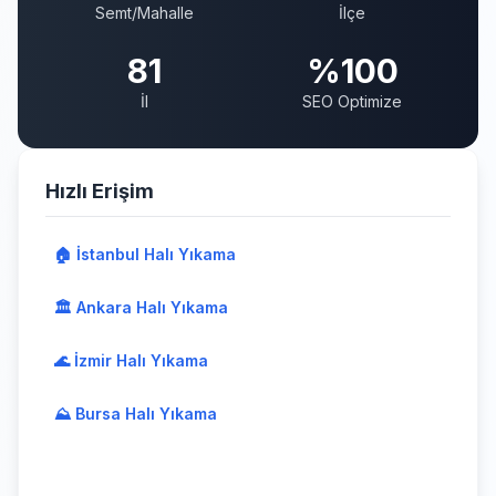
Semt/Mahalle
İlçe
81
%100
İl
SEO Optimize
Hızlı Erişim
🏠 İstanbul Halı Yıkama
🏛️ Ankara Halı Yıkama
🌊 İzmir Halı Yıkama
⛰️ Bursa Halı Yıkama