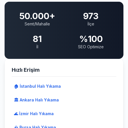
50.000+
973
Semt/Mahalle
İlçe
81
%100
İl
SEO Optimize
Hızlı Erişim
🏠 İstanbul Halı Yıkama
🏛️ Ankara Halı Yıkama
🌊 İzmir Halı Yıkama
⛰️ Bursa Halı Yıkama