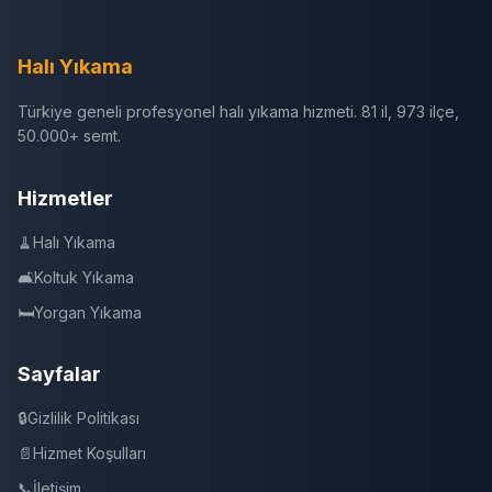
Halı Yıkama
Türkiye geneli profesyonel halı yıkama hizmeti. 81 il, 973 ilçe,
50.000+ semt.
Hizmetler
🧹
Halı Yıkama
🛋️
Koltuk Yıkama
🛏️
Yorgan Yıkama
Sayfalar
🔒
Gizlilik Politikası
📄
Hizmet Koşulları
📞
İletişim