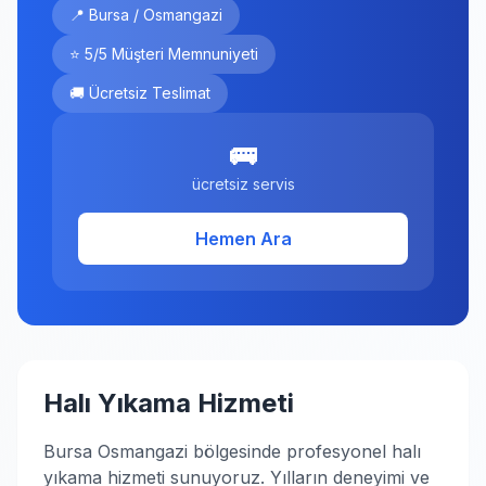
📍 Bursa / Osmangazi
⭐ 5/5 Müşteri Memnuniyeti
🚚 Ücretsiz Teslimat
🚌
ücretsiz servis
Hemen Ara
Halı Yıkama Hizmeti
Bursa Osmangazi bölgesinde profesyonel halı
yıkama hizmeti sunuyoruz. Yılların deneyimi ve