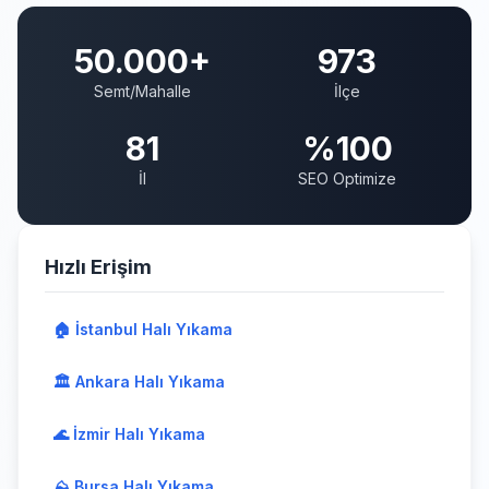
50.000+
973
Semt/Mahalle
İlçe
81
%100
İl
SEO Optimize
Hızlı Erişim
🏠 İstanbul Halı Yıkama
🏛️ Ankara Halı Yıkama
🌊 İzmir Halı Yıkama
⛰️ Bursa Halı Yıkama