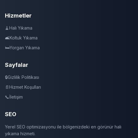
Hizmetler
🧹
Halı Yıkama
🛋️
Koltuk Yıkama
🛏️
Yorgan Yıkama
Sayfalar
🔒
Gizlilik Politikası
📄
Hizmet Koşulları
📞
İletişim
SEO
Yerel SEO optimizasyonu ile bölgenizdeki en görünür halı
yıkama hizmeti.