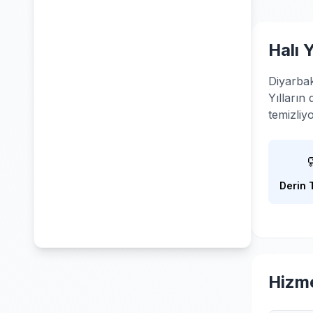
Halı 
Diyarbak
Yılların
temizliy
Derin 
Hizme