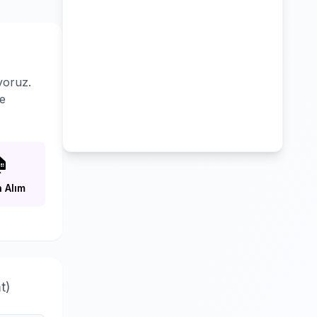
yoruz.
le

 Alım
t)