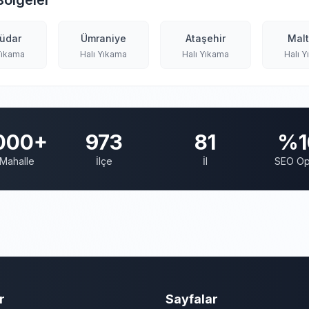
Bölgeler
üdar
Ümraniye
Ataşehir
Mal
Yıkama
Halı Yıkama
Halı Yıkama
Halı 
000+
973
81
%1
Mahalle
İlçe
İl
SEO Op
r
Sayfalar