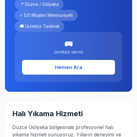
📍 Düzce / Gölyaka
⭐ 5/5 Müşteri Memnuniyeti
🚚 Ücretsiz Teslimat
🚌
ücretsiz servis
Hemen Ara
Halı Yıkama Hizmeti
Düzce Gölyaka bölgesinde profesyonel halı
yıkama hizmeti sunuyoruz. Yılların deneyimi ve