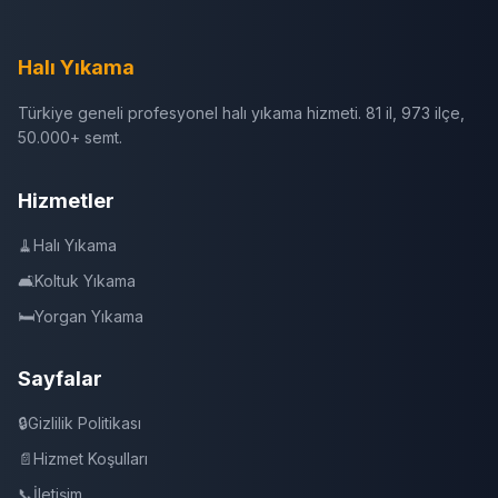
Halı Yıkama
Türkiye geneli profesyonel halı yıkama hizmeti. 81 il, 973 ilçe,
50.000+ semt.
Hizmetler
🧹
Halı Yıkama
🛋️
Koltuk Yıkama
🛏️
Yorgan Yıkama
Sayfalar
🔒
Gizlilik Politikası
📄
Hizmet Koşulları
📞
İletişim