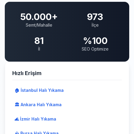
50.000+
973
Semt/Mahalle
İlçe
81
%100
İl
SEO Optimize
Hızlı Erişim
🏠 İstanbul Halı Yıkama
🏛️ Ankara Halı Yıkama
🌊 İzmir Halı Yıkama
⛰️ Bursa Halı Yıkama