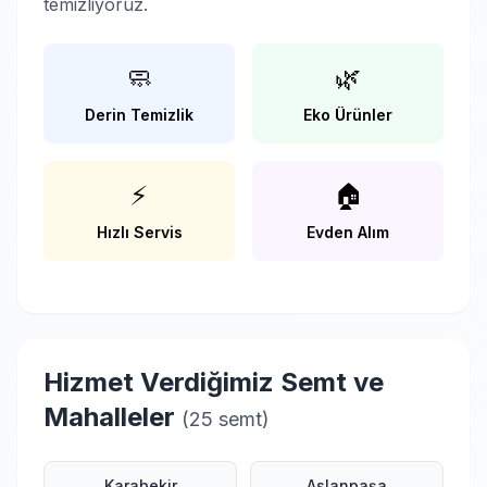
temizliyoruz.
🧼
🌿
Derin Temizlik
Eko Ürünler
⚡
🏠
Hızlı Servis
Evden Alım
Hizmet Verdiğimiz Semt ve
Mahalleler
(25 semt)
Karabekir
Aslanpaşa