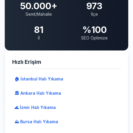
50.000+
973
Semt/Mahalle
İlçe
81
%100
İl
SEO Optimize
Hızlı Erişim
🏠 İstanbul Halı Yıkama
🏛️ Ankara Halı Yıkama
🌊 İzmir Halı Yıkama
⛰️ Bursa Halı Yıkama