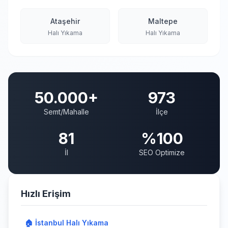
Ataşehir
Maltepe
Halı Yıkama
Halı Yıkama
50.000+
973
Semt/Mahalle
İlçe
81
%100
İl
SEO Optimize
Hızlı Erişim
🏠 İstanbul Halı Yıkama