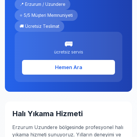
📍 Erzurum / Uzundere
⭐ 5/5 Müşteri Memnuniyeti
🚚 Ücretsiz Teslimat
🚌
ücretsiz servis
Hemen Ara
Halı Yıkama Hizmeti
Erzurum Uzundere bölgesinde profesyonel halı
yıkama hizmeti sunuyoruz. Yılların deneyimi ve