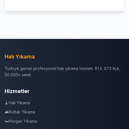
Halı Yıkama
Türkiye geneli profesyonel halı yıkama hizmeti. 81 il, 973 ilçe,
50.000+ semt.
Hizmetler
🧹
Halı Yıkama
🛋️
Koltuk Yıkama
🛏️
Yorgan Yıkama