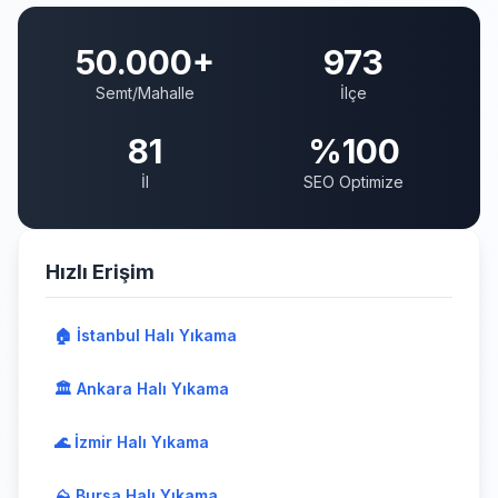
50.000+
973
Semt/Mahalle
İlçe
81
%100
İl
SEO Optimize
Hızlı Erişim
🏠 İstanbul Halı Yıkama
🏛️ Ankara Halı Yıkama
🌊 İzmir Halı Yıkama
⛰️ Bursa Halı Yıkama