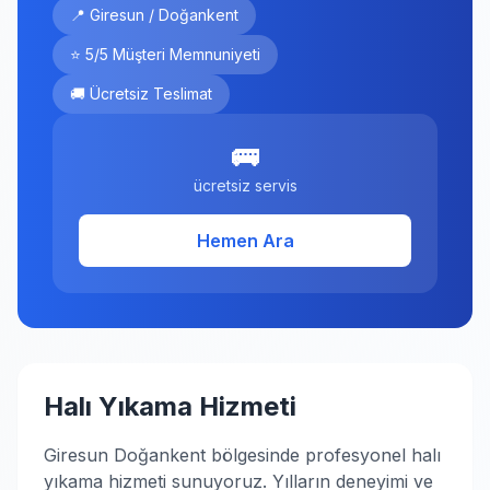
📍 Giresun / Doğankent
⭐ 5/5 Müşteri Memnuniyeti
🚚 Ücretsiz Teslimat
🚌
ücretsiz servis
Hemen Ara
Halı Yıkama Hizmeti
Giresun Doğankent bölgesinde profesyonel halı
yıkama hizmeti sunuyoruz. Yılların deneyimi ve