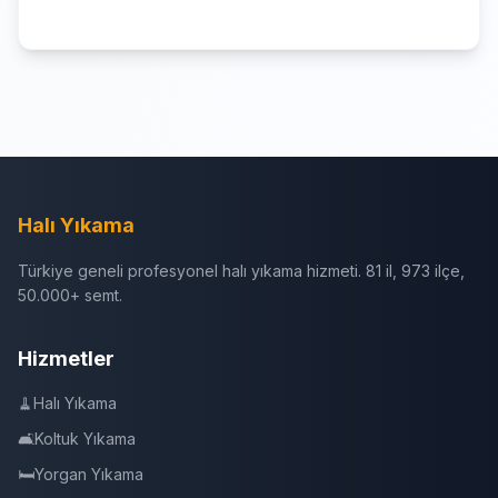
Halı Yıkama
Türkiye geneli profesyonel halı yıkama hizmeti. 81 il, 973 ilçe,
50.000+ semt.
Hizmetler
🧹
Halı Yıkama
🛋️
Koltuk Yıkama
🛏️
Yorgan Yıkama