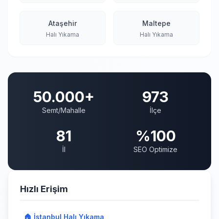
Ataşehir
Maltepe
Halı Yıkama
Halı Yıkama
50.000+
973
Semt/Mahalle
İlçe
81
%100
İl
SEO Optimize
Hızlı Erişim
🏠 İstanbul Halı Yıkama