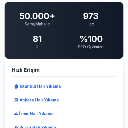
50.000+
973
Semt/Mahalle
İlçe
81
%100
İl
SEO Optimize
Hızlı Erişim
🏠 İstanbul Halı Yıkama
🏛️ Ankara Halı Yıkama
🌊 İzmir Halı Yıkama
⛰️ Bursa Halı Yıkama