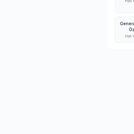
Halı
Genera
Öz
Halı