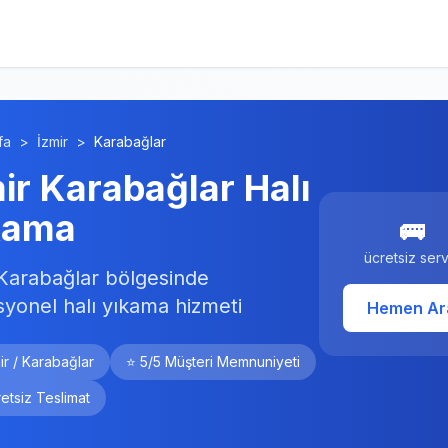
fa
>
İzmir
>
Karabağlar
ir Karabağlar Halı
kama
🚌
ücretsiz serv
 Karabağlar bölgesinde
syonel halı yıkama hizmeti
Hemen Ar
ir / Karabağlar
⭐ 5/5 Müşteri Memnuniyeti
etsiz Teslimat