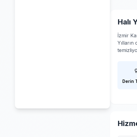
Halı 
İzmir Ka
Yılların
temizliy
Derin 
Hizme