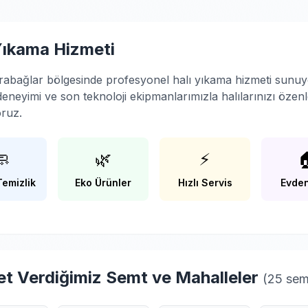
Yıkama Hizmeti
rabağlar bölgesinde profesyonel halı yıkama hizmeti sunuy
 deneyimi ve son teknoloji ekipmanlarımızla halılarınızı özen
oruz.
🧼
🌿
⚡

Temizlik
Eko Ürünler
Hızlı Servis
Evden
t Verdiğimiz Semt ve Mahalleler
(25 sem