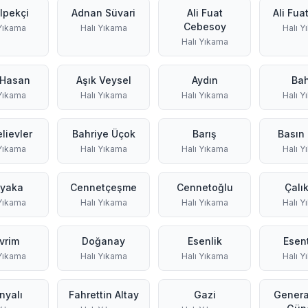
Ipekçi
Adnan Süvari
Ali Fuat
Ali Fua
Cebesoy
 Yıkama
Halı Yıkama
Halı Y
Halı Yıkama
 Hasan
Aşık Veysel
Aydın
Ba
 Yıkama
Halı Yıkama
Halı Yıkama
Halı Y
lievler
Bahriye Üçok
Barış
Basın 
 Yıkama
Halı Yıkama
Halı Yıkama
Halı Y
yaka
Cennetçeşme
Cennetoğlu
Çalı
 Yıkama
Halı Yıkama
Halı Yıkama
Halı Y
vrim
Doğanay
Esenlik
Esen
 Yıkama
Halı Yıkama
Halı Yıkama
Halı Y
nyalı
Fahrettin Altay
Gazi
Genera