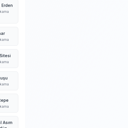
t Erden
ıkama
har
ıkama
Sitesi
ıkama
kuşu
ıkama
tepe
ıkama
l Asım