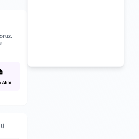
oruz.
le

 Alım
t)