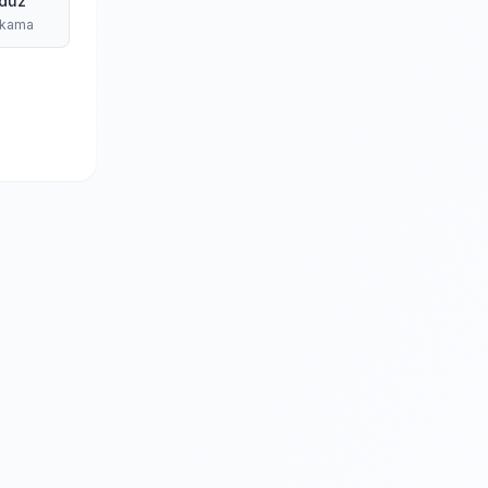
düz
ıkama