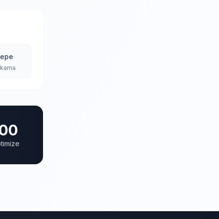
tepe
Yıkama
00
timize