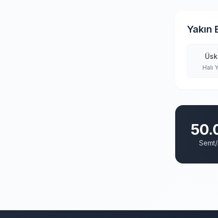
Yakın 
Üsk
Halı 
50.
Semt/