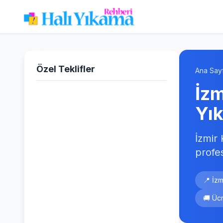
Özel Teklifler
Ana Say
İzm
Yı
İzmir
profe
📍 İzm
🚚 Ücr