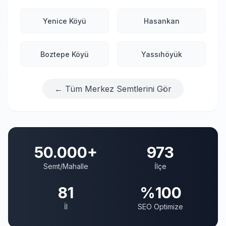
Yenice Köyü
Hasankan
Boztepe Köyü
Yassıhöyük
← Tüm Merkez Semtlerini Gör
50.000+
973
Semt/Mahalle
İlçe
81
%100
İl
SEO Optimize