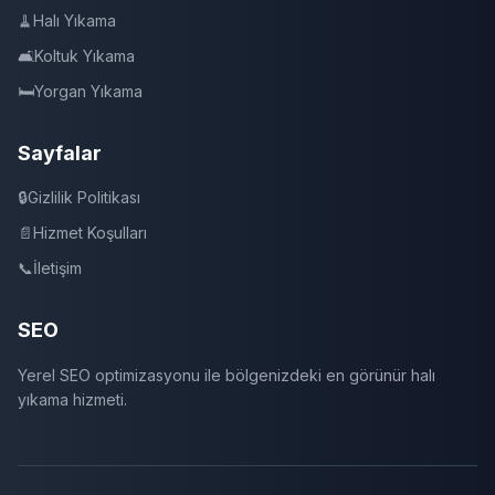
🧹
Halı Yıkama
🛋️
Koltuk Yıkama
🛏️
Yorgan Yıkama
Sayfalar
🔒
Gizlilik Politikası
📄
Hizmet Koşulları
📞
İletişim
SEO
Yerel SEO optimizasyonu ile bölgenizdeki en görünür halı
yıkama hizmeti.