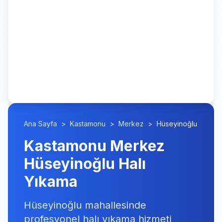
Ana Sayfa
>
Kastamonu
>
Merkez
>
Hüseyinoğlu
Kastamonu Merkez
Hüseyinoğlu Halı
Yıkama
Hüseyinoğlu mahallesinde
profesyonel halı yıkama hizmeti