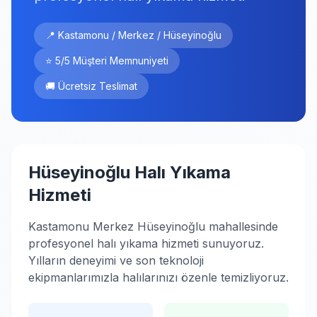
📍 Kastamonu / Merkez / Hüseyinoğlu
⭐ 5/5 Müşteri Memnuniyeti
🚚 Ücretsiz Teslimat
Hüseyinoğlu Halı Yıkama
Hizmeti
Kastamonu Merkez Hüseyinoğlu mahallesinde
profesyonel halı yıkama hizmeti sunuyoruz.
Yılların deneyimi ve son teknoloji
ekipmanlarımızla halılarınızı özenle temizliyoruz.