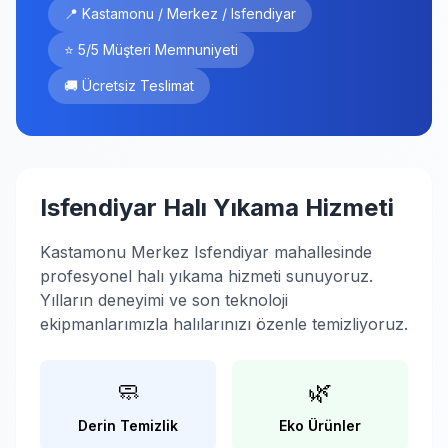
📍 Kastamonu / Merkez / Isfendiyar
⭐ 5/5 Müşteri Memnuniyeti
🚚 Ücretsiz Teslimat
Isfendiyar Halı Yıkama Hizmeti
Kastamonu Merkez Isfendiyar mahallesinde
profesyonel halı yıkama hizmeti sunuyoruz.
Yılların deneyimi ve son teknoloji
ekipmanlarımızla halılarınızı özenle temizliyoruz.
🧼
🌿
Derin Temizlik
Eko Ürünler