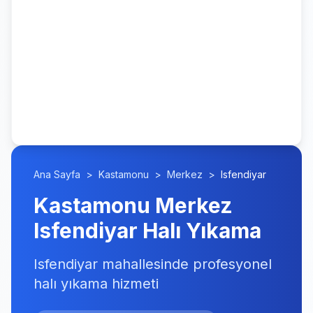
Ana Sayfa
>
Kastamonu
>
Merkez
>
Isfendiyar
Kastamonu Merkez
Isfendiyar Halı Yıkama
Isfendiyar mahallesinde profesyonel
halı yıkama hizmeti