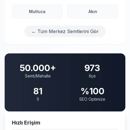
Mutluca
Akın
← Tüm Merkez Semtlerini Gör
50.000+
973
Semt/Mahalle
İlçe
81
%100
İl
SEO Optimize
Hızlı Erişim