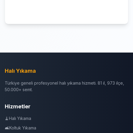
Halı Yıkama
Türkiye geneli profesyonel halı yıkama hizmeti. 81 il, 973 ilçe,
50.000+ semt.
Hizmetler
🧹
Halı Yıkama
🛋️
Koltuk Yıkama