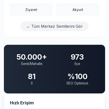
Ziyaret
Akyurt
← Tüm Merkez Semtlerini Gör
50.000+
973
Semt/Mahalle
İlçe
81
%100
İl
SEO Optimize
Hızlı Erişim