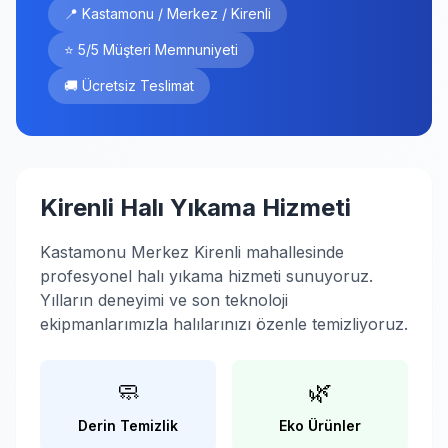
📍 Kastamonu / Merkez / Kirenli
⭐ 5/5 Müşteri Memnuniyeti
🚚 Ücretsiz Teslimat
Kirenli Halı Yıkama Hizmeti
Kastamonu Merkez Kirenli mahallesinde
profesyonel halı yıkama hizmeti sunuyoruz.
Yılların deneyimi ve son teknoloji
ekipmanlarımızla halılarınızı özenle temizliyoruz.
🧼
🌿
Derin Temizlik
Eko Ürünler