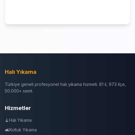
Halı Yıkama
Türkiye geneli profesyonel halı yıkama hizmeti. 81 il, 973 ilçe,
50.000+ semt.
Hizmetler
🧹
Halı Yıkama
🛋️
Koltuk Yıkama