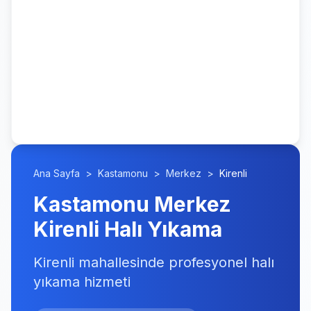
Ana Sayfa
>
Kastamonu
>
Merkez
>
Kirenli
Kastamonu Merkez
Kirenli Halı Yıkama
Kirenli mahallesinde profesyonel halı
yıkama hizmeti