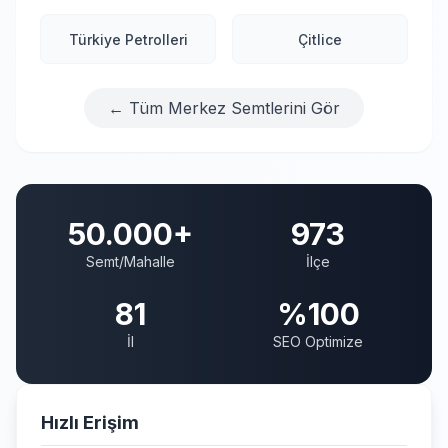
Türkiye Petrolleri
Çitlice
← Tüm Merkez Semtlerini Gör
50.000+
973
Semt/Mahalle
İlçe
81
%100
İl
SEO Optimize
Hızlı Erişim