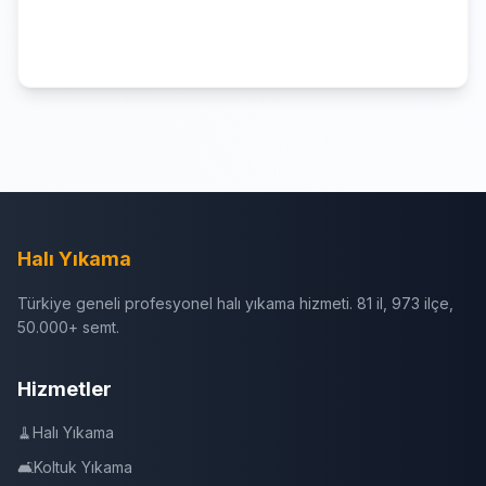
Halı Yıkama
Türkiye geneli profesyonel halı yıkama hizmeti. 81 il, 973 ilçe,
50.000+ semt.
Hizmetler
🧹
Halı Yıkama
🛋️
Koltuk Yıkama