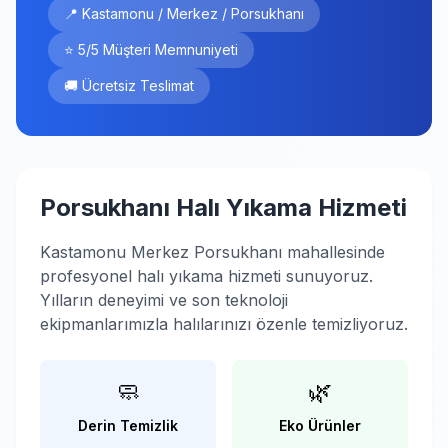
📍 Kastamonu / Merkez / Porsukhanı
⭐ 5/5 Müşteri Memnuniyeti
🚚 Ücretsiz Teslimat
Porsukhanı Halı Yıkama Hizmeti
Kastamonu Merkez Porsukhanı mahallesinde
profesyonel halı yıkama hizmeti sunuyoruz.
Yılların deneyimi ve son teknoloji
ekipmanlarımızla halılarınızı özenle temizliyoruz.
🧼
🌿
Derin Temizlik
Eko Ürünler