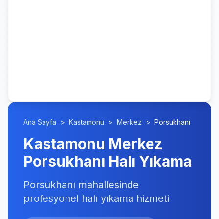
Ana Sayfa
>
Kastamonu
>
Merkez
>
Porsukhanı
Kastamonu Merkez
Porsukhanı Halı Yıkama
Porsukhanı mahallesinde
profesyonel halı yıkama hizmeti