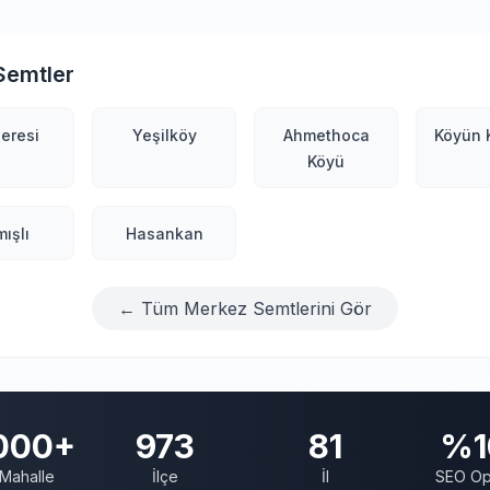
Semtler
eresi
Yeşilköy
Ahmethoca
Köyün 
Köyü
ışlı
Hasankan
← Tüm Merkez Semtlerini Gör
000+
973
81
%1
Mahalle
İlçe
İl
SEO Op