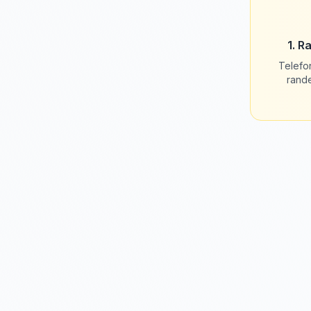
1. R
Telefo
rand