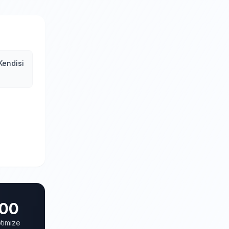
Kendisi
00
timize