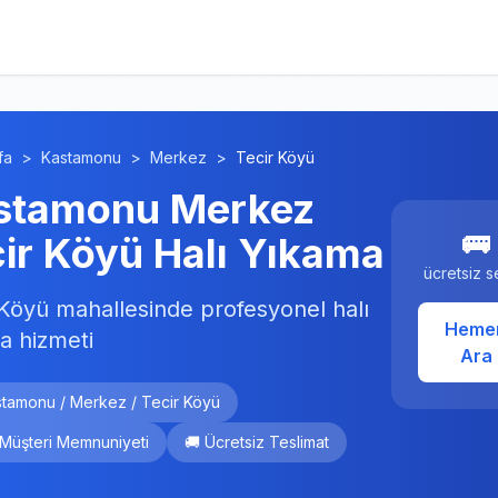
fa
>
Kastamonu
>
Merkez
>
Tecir Köyü
stamonu Merkez
🚌
ir Köyü Halı Yıkama
ücretsiz s
 Köyü mahallesinde profesyonel halı
Heme
a hizmeti
Ara
stamonu / Merkez / Tecir Köyü
 Müşteri Memnuniyeti
🚚 Ücretsiz Teslimat