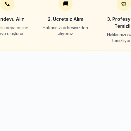
📞
🚚
🧼
andevu Alın
2. Ücretsiz Alım
3. Profesy
Temizli
nla veya online
Halılarınızı adresinizden
evu oluşturun
alıyoruz
Halılarınızı 
temizliyo