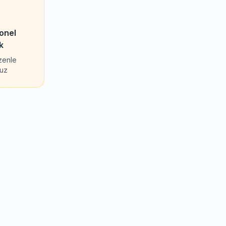
onel
k
özenle
ruz