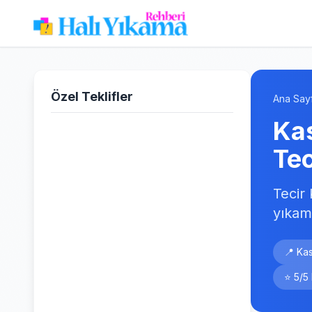
Özel Teklifler
Ana Say
Ka
Tec
Tecir
yıkam
📍 Ka
⭐ 5/5