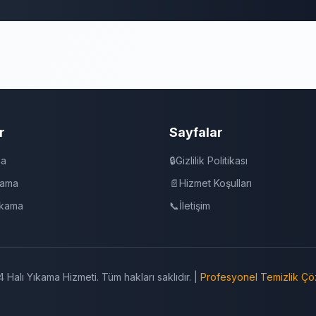
r
Sayfalar
ma
🔒
Gizlilik Politikası
kama
📄
Hizmet Koşulları
ıkama
📞
İletişim
 Halı Yıkama Hizmeti. Tüm hakları saklıdır. |
Profesyonel Temizlik Çö