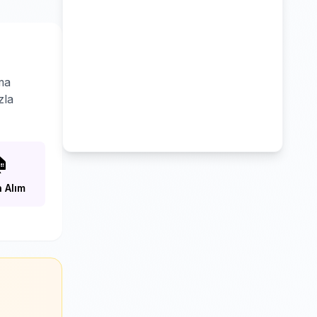
ma
zla

 Alım