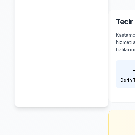
Tecir
Kastamo
hizmeti 
halıları
Derin 