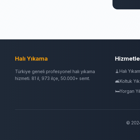
Halı Yıkama
Hizmetle
🧹
Halı Yıka
Türkiye geneli profesyonel halı yıkama
hizmeti. 81 il, 973 ilçe, 50.000+ semt.
🛋️
Koltuk Yı
🛏️
Yorgan Y
© 2024