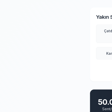
Yakın 
Çatd
Kam
50.
Semt/