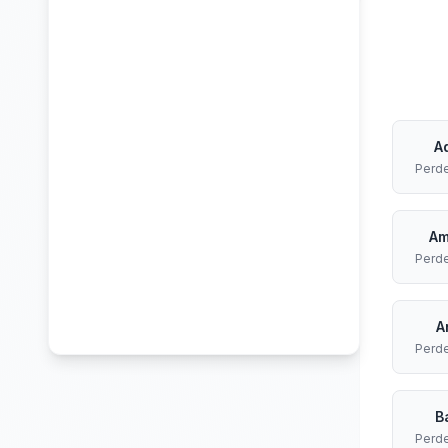
A
Perd
Am
Perd
A
Perd
B
Perd