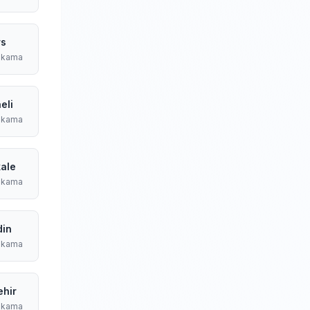
rs
ıkama
eli
ıkama
kale
ıkama
din
ıkama
hir
ıkama