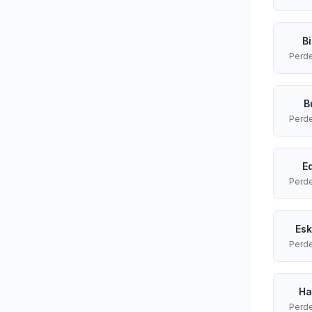
B
Perd
B
Perd
E
Perd
Esk
Perd
Ha
Perd