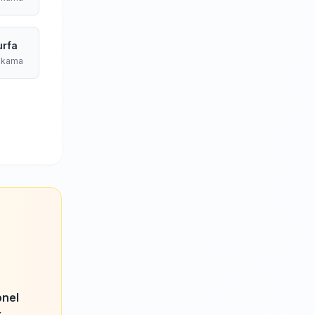
urfa
ıkama
onel
k