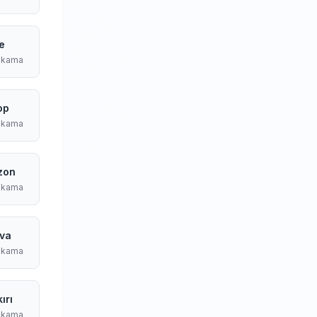
e
ıkama
op
ıkama
zon
ıkama
va
ıkama
ırı
ıkama