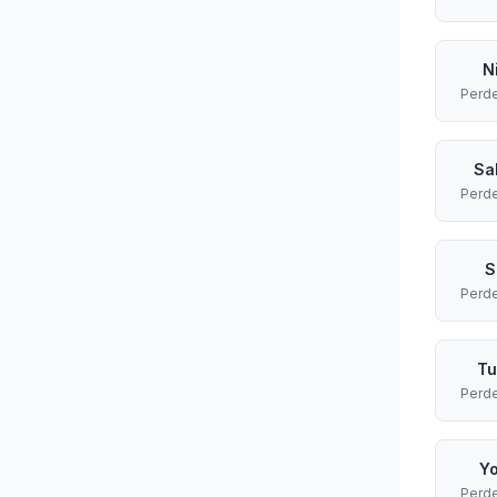
N
Perd
Sa
Perd
S
Perd
Tu
Perd
Yo
Perd