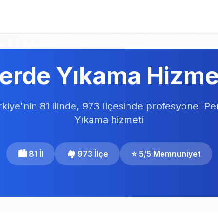
erde Yıkama Hizme
kiye'nin 81 ilinde, 973 ilçesinde profesyonel Pe
Yıkama hizmeti
🏙️ 81 İl
🏘️ 973 İlçe
⭐ 5/5 Memnuniyet