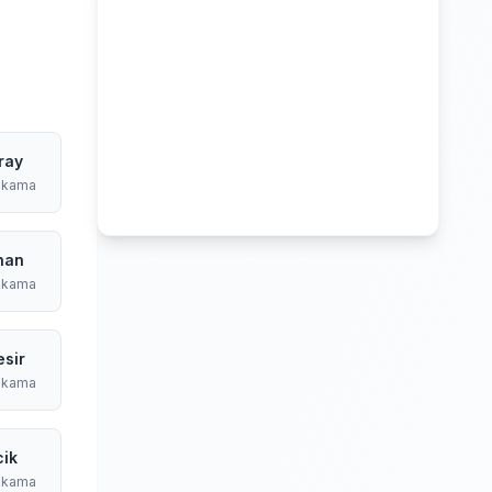
ray
ıkama
han
ıkama
esir
ıkama
cik
ıkama