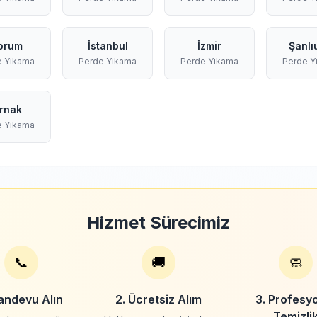
orum
İstanbul
İzmir
Şanlı
e Yıkama
Perde Yıkama
Perde Yıkama
Perde Y
ırnak
e Yıkama
Hizmet Sürecimiz
📞
🚚
🧼
Randevu Alın
2. Ücretsiz Alım
3. Profesy
Temizli