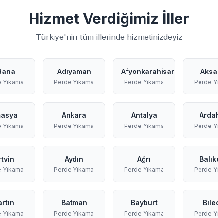
Hizmet Verdiğimiz İller
Türkiye'nin tüm illerinde hizmetinizdeyiz
dana
Adıyaman
Afyonkarahisar
Aksa
e Yıkama
Perde Yıkama
Perde Yıkama
Perde Y
asya
Ankara
Antalya
Arda
e Yıkama
Perde Yıkama
Perde Yıkama
Perde Y
rtvin
Aydın
Ağrı
Balık
e Yıkama
Perde Yıkama
Perde Yıkama
Perde Y
artın
Batman
Bayburt
Bile
e Yıkama
Perde Yıkama
Perde Yıkama
Perde Y