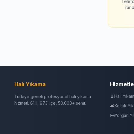
Telefo
rand
Halı Yıkama
Hizmetle
🧹
Halı Yıka
Türkiye geneli profesyonel halı yıkama
hizmeti. 81 il, 973 ilçe, 50.000+ semt.
🛋️
Koltuk Yı
🛏️
Yorgan Y