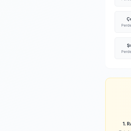
Ç
Perd
Ş
Perd
1. 