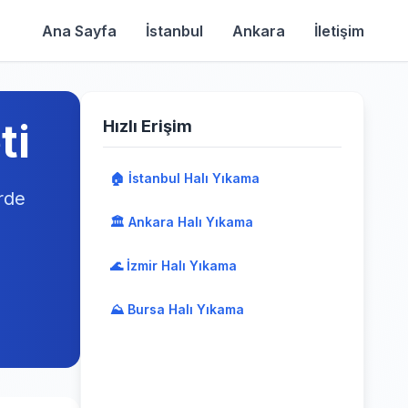
Ana Sayfa
İstanbul
Ankara
İletişim
ti
Hızlı Erişim
🏠 İstanbul Halı Yıkama
rde
🏛️ Ankara Halı Yıkama
🌊 İzmir Halı Yıkama
⛰️ Bursa Halı Yıkama