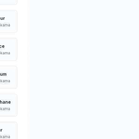
ur
ıkama
ce
ıkama
rum
ıkama
hane
ıkama
ır
ıkama