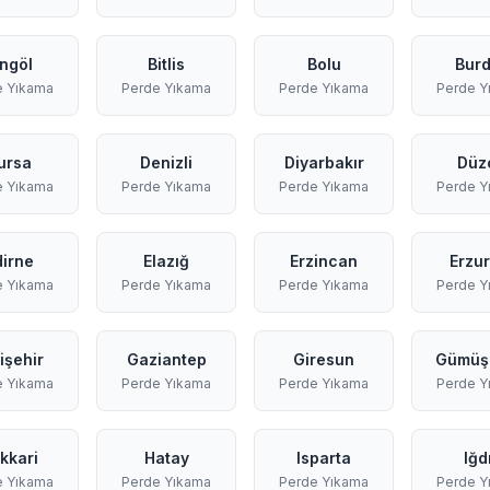
ingöl
Bitlis
Bolu
Burd
e Yıkama
Perde Yıkama
Perde Yıkama
Perde Y
ursa
Denizli
Diyarbakır
Düz
e Yıkama
Perde Yıkama
Perde Yıkama
Perde Y
dirne
Elazığ
Erzincan
Erzu
e Yıkama
Perde Yıkama
Perde Yıkama
Perde Y
işehir
Gaziantep
Giresun
Gümüş
e Yıkama
Perde Yıkama
Perde Yıkama
Perde Y
kkari
Hatay
Isparta
Iğd
e Yıkama
Perde Yıkama
Perde Yıkama
Perde Y