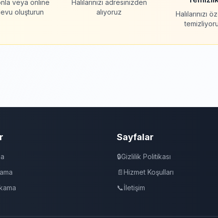
nla veya online
Halılarınızı adresinizden
evu oluşturun
alıyoruz
Halılarınızı ö
temizliyor
r
Sayfalar
ma
🔒
Gizlilik Politikası
kama
📄
Hizmet Koşulları
ıkama
📞
İletişim