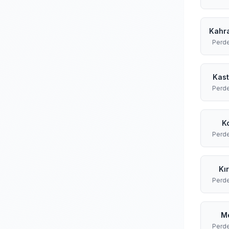
Kahr
Perd
Kas
Perd
K
Perd
Kı
Perd
Me
Perd