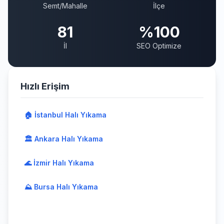
Semt/Mahalle
İlçe
81
%100
İl
SEO Optimize
Hızlı Erişim
🏠 İstanbul Halı Yıkama
🏛️ Ankara Halı Yıkama
🌊 İzmir Halı Yıkama
⛰️ Bursa Halı Yıkama