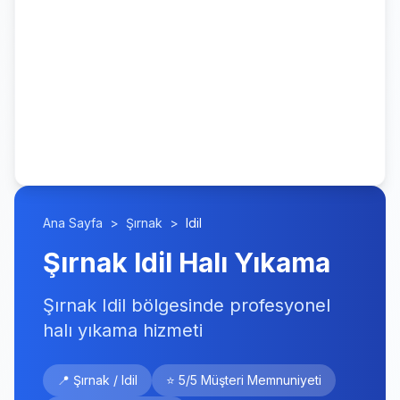
Ana Sayfa
>
Şırnak
>
Idil
Şırnak Idil Halı Yıkama
Şırnak Idil bölgesinde profesyonel
halı yıkama hizmeti
📍 Şırnak / Idil
⭐ 5/5 Müşteri Memnuniyeti