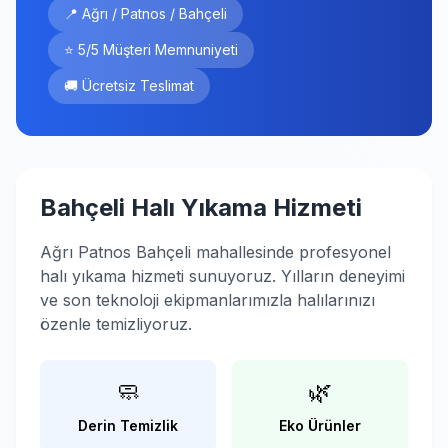
📍 Ağrı / Patnos / Bahçeli
⭐ 5/5 Müşteri Memnuniyeti
🚚 Ücretsiz Teslimat
Bahçeli Halı Yıkama Hizmeti
Ağrı Patnos Bahçeli mahallesinde profesyonel
halı yıkama hizmeti sunuyoruz. Yılların deneyimi
ve son teknoloji ekipmanlarımızla halılarınızı
özenle temizliyoruz.
🧼
🌿
Derin Temizlik
Eko Ürünler