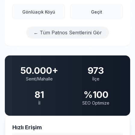
Gönlüaçık Köyü
Geçit
← Tüm Patnos Semtlerini Gör
50.000+
973
Semt/Mahalle
İlçe
81
%100
İl
SEO Optimize
Hızlı Erişim