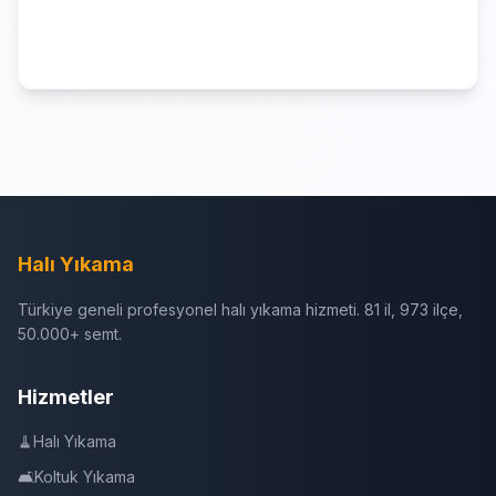
Halı Yıkama
Türkiye geneli profesyonel halı yıkama hizmeti. 81 il, 973 ilçe,
50.000+ semt.
Hizmetler
🧹
Halı Yıkama
🛋️
Koltuk Yıkama