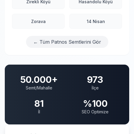
Zirekli Köyü
Hasandolu Köyü
Zorava
14 Nisan
← Tüm Patnos Semtlerini Gör
50.000+
973
Semt/Mahalle
İlçe
81
%100
İl
SEO Optimize