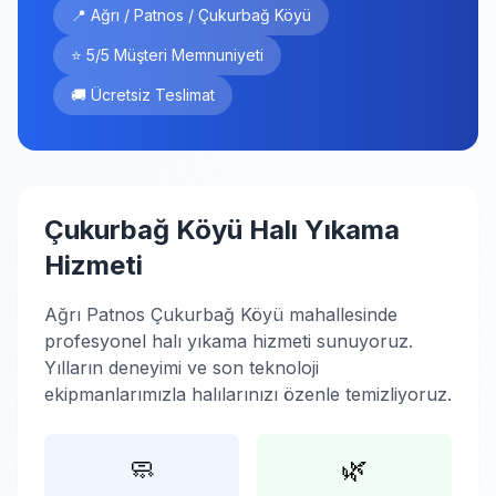
📍 Ağrı / Patnos / Çukurbağ Köyü
⭐ 5/5 Müşteri Memnuniyeti
🚚 Ücretsiz Teslimat
Çukurbağ Köyü Halı Yıkama
Hizmeti
Ağrı Patnos Çukurbağ Köyü mahallesinde
profesyonel halı yıkama hizmeti sunuyoruz.
Yılların deneyimi ve son teknoloji
ekipmanlarımızla halılarınızı özenle temizliyoruz.
🧼
🌿