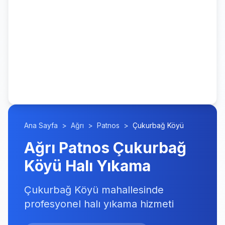
Ana Sayfa
>
Ağrı
>
Patnos
>
Çukurbağ Köyü
Ağrı Patnos Çukurbağ
Köyü Halı Yıkama
Çukurbağ Köyü mahallesinde
profesyonel halı yıkama hizmeti