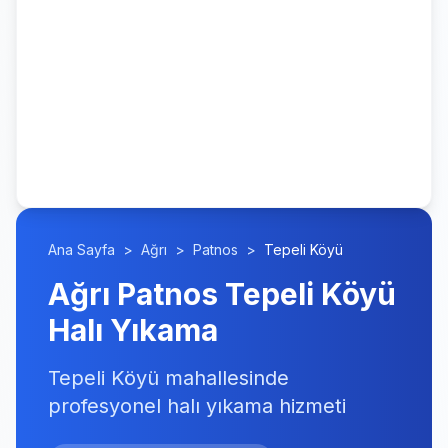
Ana Sayfa
>
Ağrı
>
Patnos
>
Tepeli Köyü
Ağrı Patnos Tepeli Köyü
Halı Yıkama
Tepeli Köyü mahallesinde
profesyonel halı yıkama hizmeti