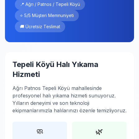
📍 Ağrı / Patnos / Tepeli Köyü
⭐ 5/5 Müşteri Memnuniyeti
🚚 Ücretsiz Teslimat
Tepeli Köyü Halı Yıkama
Hizmeti
Ağrı Patnos Tepeli Köyü mahallesinde
profesyonel halı yıkama hizmeti sunuyoruz.
Yılların deneyimi ve son teknoloji
ekipmanlarımızla halılarınızı özenle temizliyoruz.
🧼
🌿