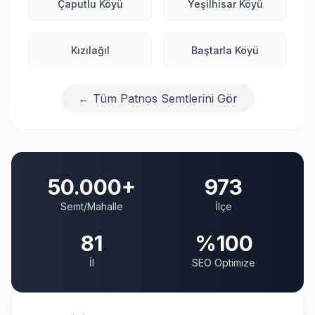
Çaputlu Köyü
Yeşilhisar Köyü
Kızılağıl
Baştarla Köyü
← Tüm Patnos Semtlerini Gör
50.000+
973
Semt/Mahalle
İlçe
81
%100
İl
SEO Optimize