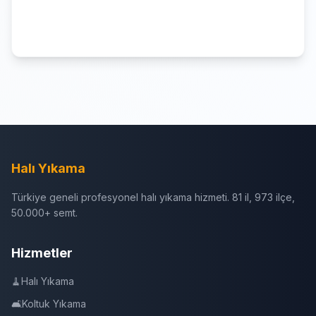
Halı Yıkama
Türkiye geneli profesyonel halı yıkama hizmeti. 81 il, 973 ilçe,
50.000+ semt.
Hizmetler
🧹
Halı Yıkama
🛋️
Koltuk Yıkama