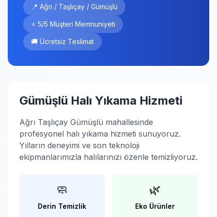
📍 Ağrı / Taşlıçay / Gümüşlü
⭐ 5/5 Müşteri Memnuniyeti
🚚 Ücretsiz Teslimat
Gümüşlü Halı Yıkama Hizmeti
Ağrı Taşlıçay Gümüşlü mahallesinde
profesyonel halı yıkama hizmeti sunuyoruz.
Yılların deneyimi ve son teknoloji
ekipmanlarımızla halılarınızı özenle temizliyoruz.
🧼
🌿
Derin Temizlik
Eko Ürünler