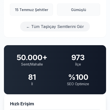
15 Temmuz Şehitler
Gümüşlü
← Tüm Taşlıçay Semtlerini Gör
50.000+
973
Semt/Mahalle
İlçe
81
%100
İl
SEO Optimize
Hızlı Erişim