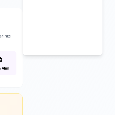
rınızı

 Alım