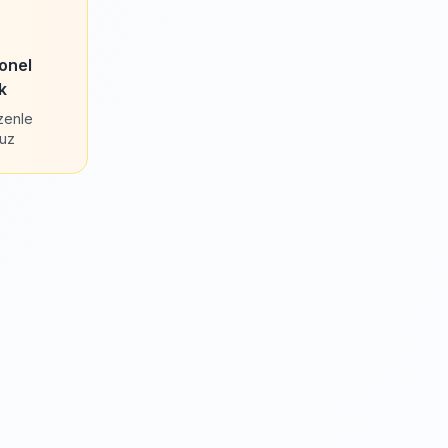
onel
k
özenle
ruz