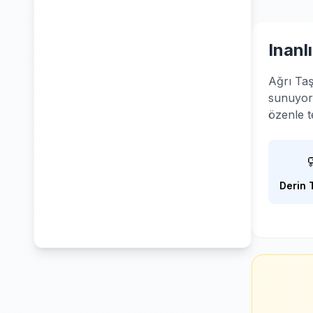
Inanl
Ağrı Taş
sunuyoru
özenle t
Derin 