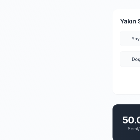
Yakın 
Yay
Dö
50.
Semt/