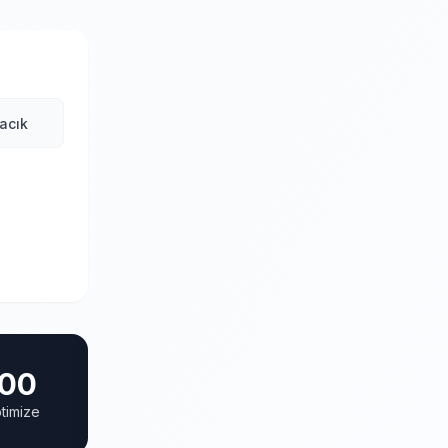
acık
00
timize