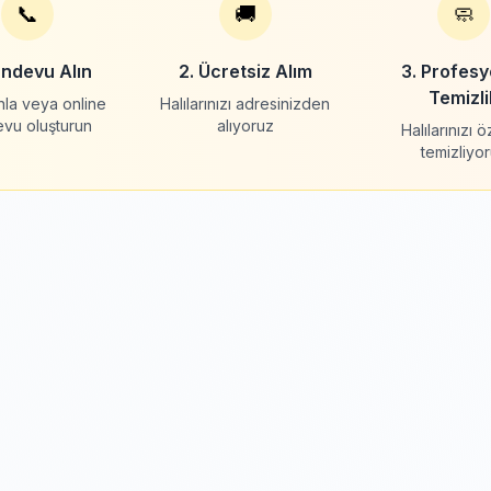
📞
🚚
🧼
andevu Alın
2. Ücretsiz Alım
3. Profesy
Temizli
nla veya online
Halılarınızı adresinizden
evu oluşturun
alıyoruz
Halılarınızı 
temizliyo