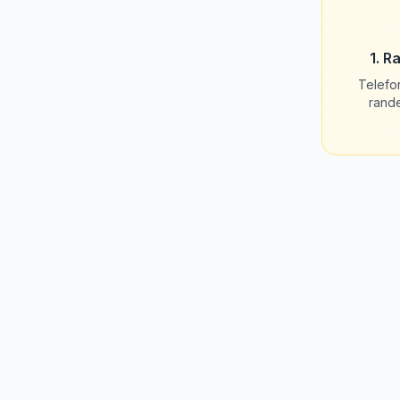
1. R
Telefo
rand