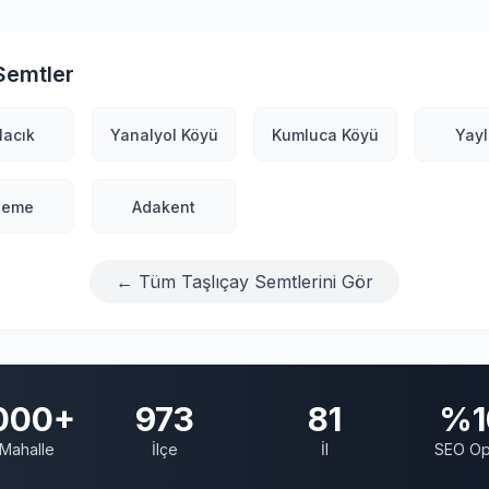
Semtler
lacık
Yanalyol Köyü
Kumluca Köyü
Yayl
şeme
Adakent
← Tüm Taşlıçay Semtlerini Gör
000+
973
81
%1
Mahalle
İlçe
İl
SEO Op