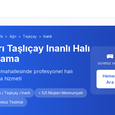
fa
>
Ağrı
>
Taşlıçay
>
Inanlı
ı Taşlıçay Inanlı Halı
🚌
kama
ücretsiz s
ı mahallesinde profesyonel halı
Heme
a hizmeti
Ara
ı / Taşlıçay / Inanlı
⭐ 5/5 Müşteri Memnuniyeti
etsiz Teslimat