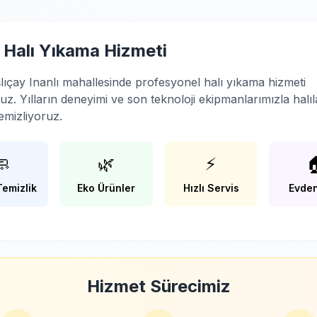
ı Halı Yıkama Hizmeti
lıçay Inanlı mahallesinde profesyonel halı yıkama hizmeti
z. Yılların deneyimi ve son teknoloji ekipmanlarımızla halıla
emizliyoruz.
🧼
🌿
⚡

Temizlik
Eko Ürünler
Hızlı Servis
Evden
Hizmet Sürecimiz