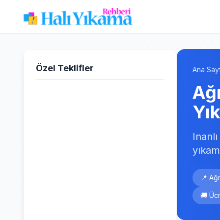
Özel Teklifler
Ana Say
Ağr
Yı
Inanl
yıkam
📍 Ağr
🚚 Ücr