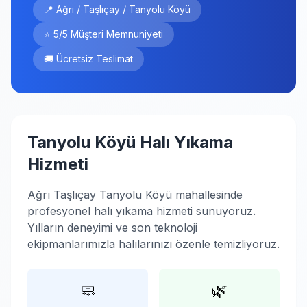
📍 Ağrı / Taşlıçay / Tanyolu Köyü
⭐ 5/5 Müşteri Memnuniyeti
🚚 Ücretsiz Teslimat
Tanyolu Köyü Halı Yıkama
Hizmeti
Ağrı Taşlıçay Tanyolu Köyü mahallesinde
profesyonel halı yıkama hizmeti sunuyoruz.
Yılların deneyimi ve son teknoloji
ekipmanlarımızla halılarınızı özenle temizliyoruz.
🧼
🌿