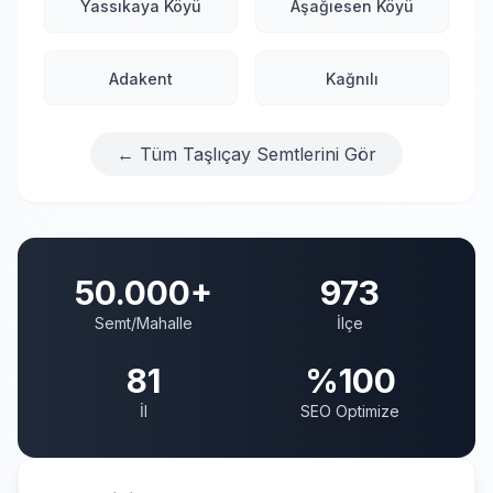
Yassıkaya Köyü
Aşağıesen Köyü
Adakent
Kağnılı
← Tüm Taşlıçay Semtlerini Gör
50.000+
973
Semt/Mahalle
İlçe
81
%100
İl
SEO Optimize