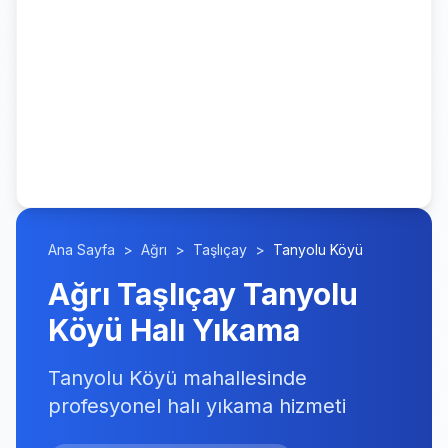
Ana Sayfa
>
Ağrı
>
Taşlıçay
>
Tanyolu Köyü
Ağrı Taşlıçay Tanyolu
Köyü Halı Yıkama
Tanyolu Köyü mahallesinde
profesyonel halı yıkama hizmeti