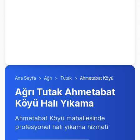
Ana Sayfa
>
Ağrı
>
Tutak
>
Ahmetabat Köyü
Ağrı Tutak Ahmetabat
Köyü Halı Yıkama
Ahmetabat Köyü mahallesinde
profesyonel halı yıkama hizmeti