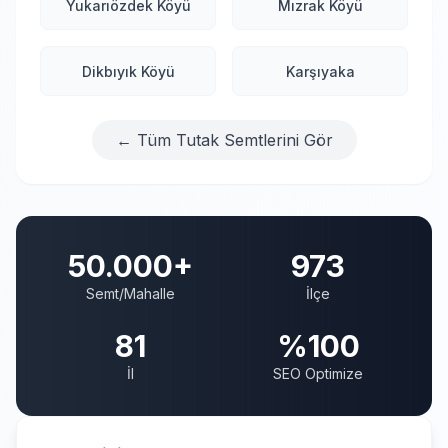
Yukarıözdek Köyü
Mızrak Köyü
Dikbıyık Köyü
Karşıyaka
← Tüm Tutak Semtlerini Gör
50.000+
973
Semt/Mahalle
İlçe
81
%100
İl
SEO Optimize