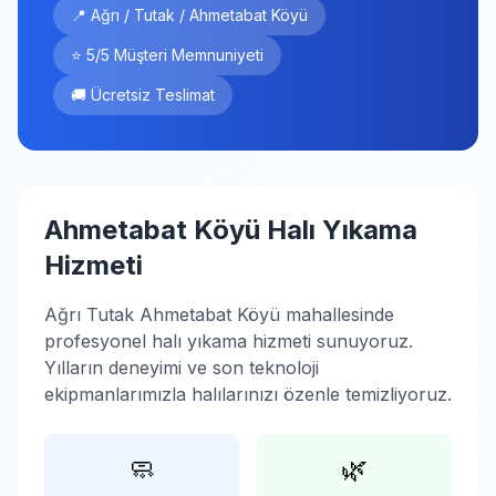
📍 Ağrı / Tutak / Ahmetabat Köyü
⭐ 5/5 Müşteri Memnuniyeti
🚚 Ücretsiz Teslimat
Ahmetabat Köyü Halı Yıkama
Hizmeti
Ağrı Tutak Ahmetabat Köyü mahallesinde
profesyonel halı yıkama hizmeti sunuyoruz.
Yılların deneyimi ve son teknoloji
ekipmanlarımızla halılarınızı özenle temizliyoruz.
🧼
🌿