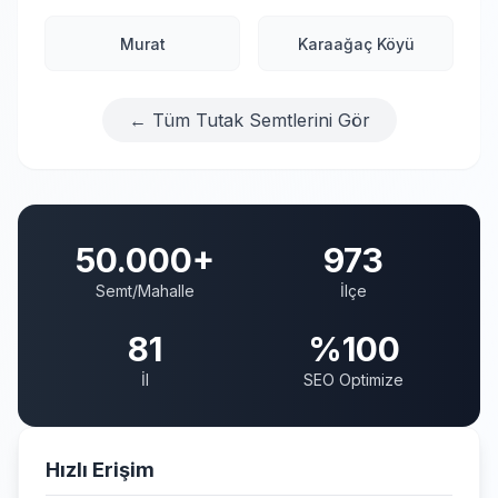
Murat
Karaağaç Köyü
← Tüm Tutak Semtlerini Gör
50.000+
973
Semt/Mahalle
İlçe
81
%100
İl
SEO Optimize
Hızlı Erişim