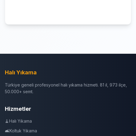
Halı Yıkama
Türkiye geneli profesyonel halı yıkama hizmeti. 81 il, 973 ilçe,
50.000+ semt.
Hizmetler
🧹
Halı Yıkama
🛋️
Koltuk Yıkama