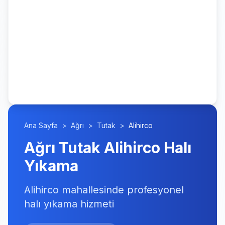
Ana Sayfa
>
Ağrı
>
Tutak
>
Alihirco
Ağrı Tutak Alihirco Halı
Yıkama
Alihirco mahallesinde profesyonel
halı yıkama hizmeti