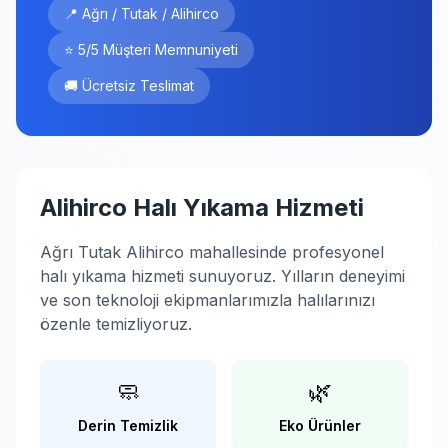
📍 Ağrı / Tutak / Alihirco
⭐ 5/5 Müşteri Memnuniyeti
🚚 Ücretsiz Teslimat
Alihirco Halı Yıkama Hizmeti
Ağrı Tutak Alihirco mahallesinde profesyonel
halı yıkama hizmeti sunuyoruz. Yılların deneyimi
ve son teknoloji ekipmanlarımızla halılarınızı
özenle temizliyoruz.
🧼
🌿
Derin Temizlik
Eko Ürünler