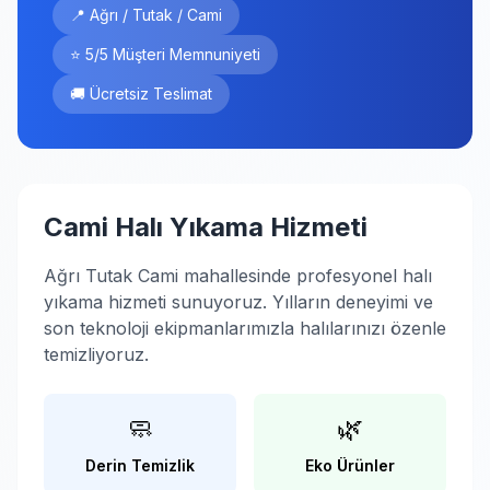
📍 Ağrı / Tutak / Cami
⭐ 5/5 Müşteri Memnuniyeti
🚚 Ücretsiz Teslimat
Cami Halı Yıkama Hizmeti
Ağrı Tutak Cami mahallesinde profesyonel halı
yıkama hizmeti sunuyoruz. Yılların deneyimi ve
son teknoloji ekipmanlarımızla halılarınızı özenle
temizliyoruz.
🧼
🌿
Derin Temizlik
Eko Ürünler