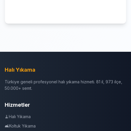
Halı Yıkama
Türkiye geneli profesyonel halı yıkama hizmeti. 81 il, 973 ilçe,
50.000+ semt.
Hizmetler
🧹
Halı Yıkama
🛋️
Koltuk Yıkama