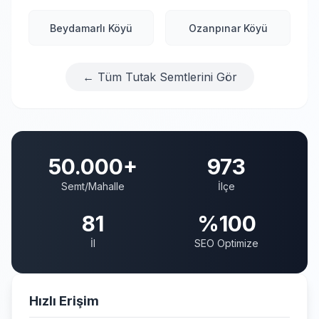
Beydamarlı Köyü
Ozanpınar Köyü
← Tüm Tutak Semtlerini Gör
50.000+
973
Semt/Mahalle
İlçe
81
%100
İl
SEO Optimize
Hızlı Erişim