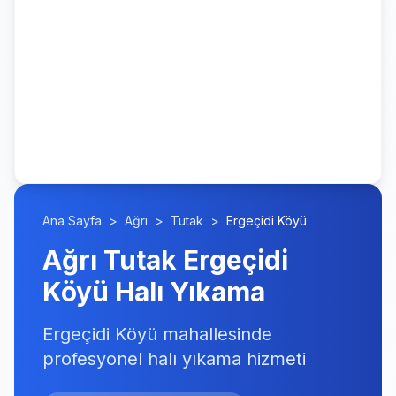
Ana Sayfa
>
Ağrı
>
Tutak
>
Ergeçidi Köyü
Ağrı Tutak Ergeçidi
Köyü Halı Yıkama
Ergeçidi Köyü mahallesinde
profesyonel halı yıkama hizmeti