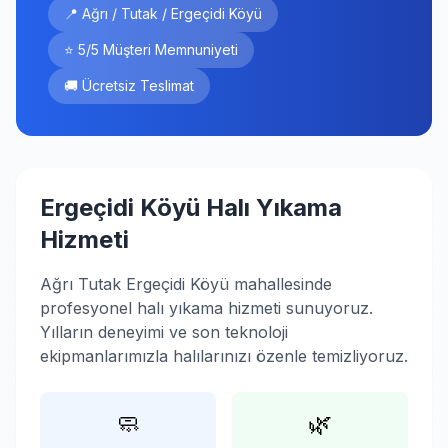
📍 Ağrı / Tutak / Ergeçidi Köyü
⭐ 5/5 Müşteri Memnuniyeti
🚚 Ücretsiz Teslimat
Ergeçidi Köyü Halı Yıkama
Hizmeti
Ağrı Tutak Ergeçidi Köyü mahallesinde
profesyonel halı yıkama hizmeti sunuyoruz.
Yılların deneyimi ve son teknoloji
ekipmanlarımızla halılarınızı özenle temizliyoruz.
🧼
🌿