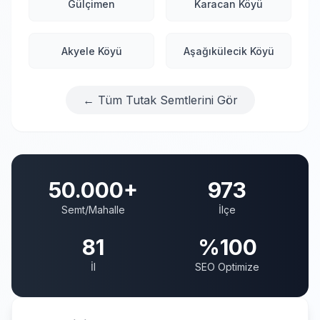
Gülçimen
Karacan Köyü
Akyele Köyü
Aşağıkülecik Köyü
← Tüm Tutak Semtlerini Gör
50.000+
973
Semt/Mahalle
İlçe
81
%100
İl
SEO Optimize