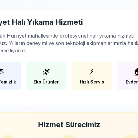
yet Halı Yıkama Hizmeti
ak Hürriyet mahallesinde profesyonel halı yıkama hizmeti
z. Yılların deneyimi ve son teknoloji ekipmanlarımızla halıla
emizliyoruz.
🧼
🌿
⚡

Temizlik
Eko Ürünler
Hızlı Servis
Evden
Hizmet Sürecimiz