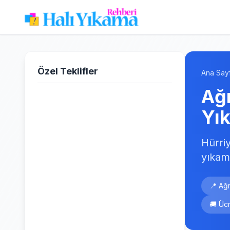
Özel Teklifler
Ana Say
Ağr
Yı
Hürri
yıkam
📍 Ağr
🚚 Ücr