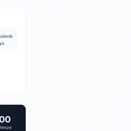
ülecik
yü
00
timize