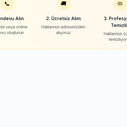
📞
🚚
🧼
andevu Alın
2. Ücretsiz Alım
3. Profesy
Temizli
nla veya online
Halılarınızı adresinizden
evu oluşturun
alıyoruz
Halılarınızı 
temizliyo