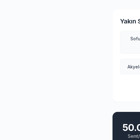
Yakın 
Sofu
Akyel
50.
Semt/