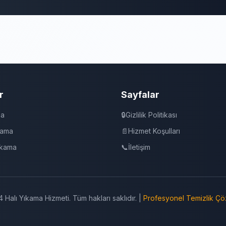
r
Sayfalar
ma
🔒
Gizlilik Politikası
kama
📄
Hizmet Koşulları
ıkama
📞
İletişim
 Halı Yıkama Hizmeti. Tüm hakları saklıdır. |
Profesyonel Temizlik Çö