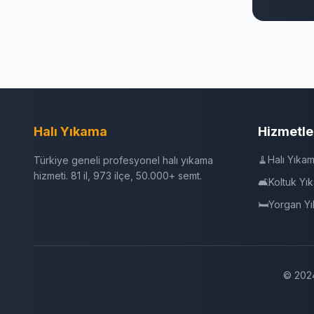
Halı Yıkama
Hizmetle
🧹
Halı Yıka
Türkiye geneli profesyonel halı yıkama
hizmeti. 81 il, 973 ilçe, 50.000+ semt.
🛋️
Koltuk Yı
🛏️
Yorgan Y
© 2024