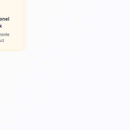
onel
k
özenle
ruz