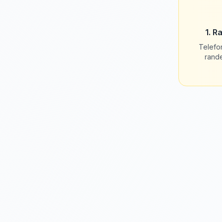
1. R
Telefo
rand