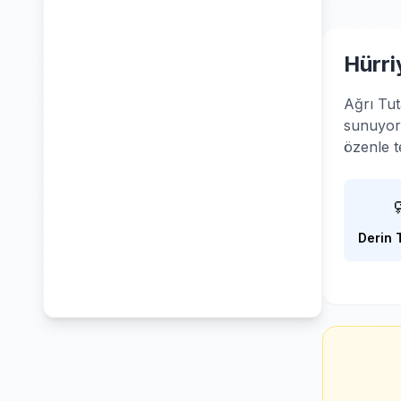
Hürri
Ağrı Tut
sunuyoru
özenle t
Derin 