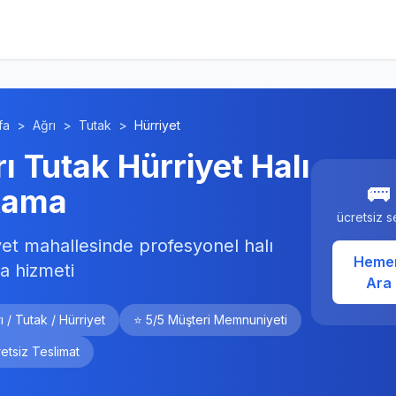
fa
>
Ağrı
>
Tutak
>
Hürriyet
ı Tutak Hürriyet Halı
🚌
kama
ücretsiz s
yet mahallesinde profesyonel halı
Heme
a hizmeti
Ara
ı / Tutak / Hürriyet
⭐ 5/5 Müşteri Memnuniyeti
etsiz Teslimat