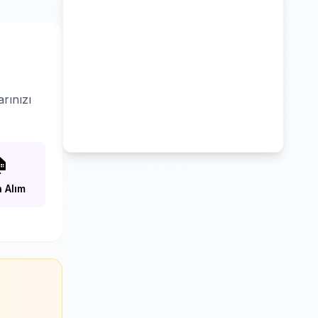
rınızı

 Alım