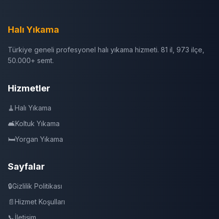
Halı Yıkama
Türkiye geneli profesyonel halı yıkama hizmeti. 81 il, 973 ilçe,
50.000+ semt.
Hizmetler
🧹
Halı Yıkama
🛋️
Koltuk Yıkama
🛏️
Yorgan Yıkama
Sayfalar
🔒
Gizlilik Politikası
📄
Hizmet Koşulları
📞
İletişim