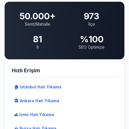
50.000+
973
Semt/Mahalle
İlçe
81
%100
İl
SEO Optimize
Hızlı Erişim
🏠 İstanbul Halı Yıkama
🏛️ Ankara Halı Yıkama
🌊 İzmir Halı Yıkama
⛰️ Bursa Halı Yıkama