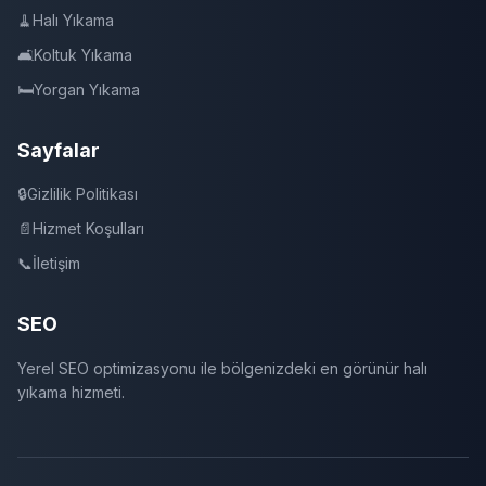
🧹
Halı Yıkama
🛋️
Koltuk Yıkama
🛏️
Yorgan Yıkama
Sayfalar
🔒
Gizlilik Politikası
📄
Hizmet Koşulları
📞
İletişim
SEO
Yerel SEO optimizasyonu ile bölgenizdeki en görünür halı
yıkama hizmeti.