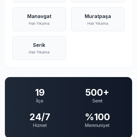
Manavgat
Muratpaşa
Halı Yıkama
Halı Yıkama
Serik
Halı Yıkama
19
500+
İlçe
Semt
24/7
%100
Hizmet
Memnuniyet