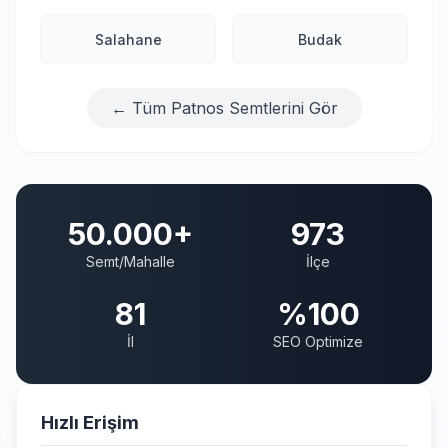
Salahane
Budak
← Tüm Patnos Semtlerini Gör
50.000+
973
Semt/Mahalle
İlçe
81
%100
İl
SEO Optimize
Hızlı Erişim