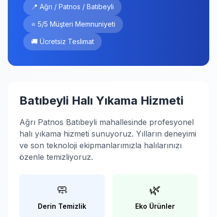
📍 Ağrı / Patnos / Batıbeyli
⭐ 5/5 Müşteri Memnuniyeti
🚚 Ücretsiz Teslimat
Batıbeyli Halı Yıkama Hizmeti
Ağrı Patnos Batıbeyli mahallesinde profesyonel
halı yıkama hizmeti sunuyoruz. Yılların deneyimi
ve son teknoloji ekipmanlarımızla halılarınızı
özenle temizliyoruz.
🧼
🌿
Derin Temizlik
Eko Ürünler