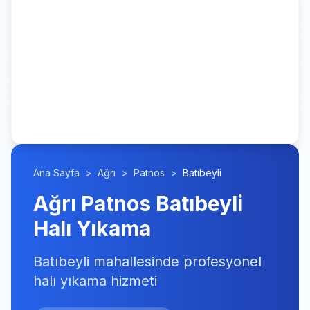
Ana Sayfa
>
Ağrı
>
Patnos
>
Batıbeyli
Ağrı Patnos Batıbeyli
Halı Yıkama
Batıbeyli mahallesinde profesyonel
halı yıkama hizmeti