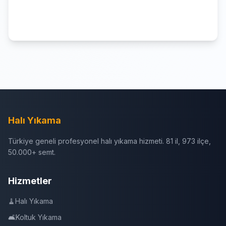
Halı Yıkama
Türkiye geneli profesyonel halı yıkama hizmeti. 81 il, 973 ilçe,
50.000+ semt.
Hizmetler
🧹
Halı Yıkama
🛋️
Koltuk Yıkama