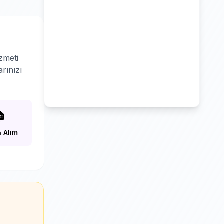
zmeti
rınızı

 Alım