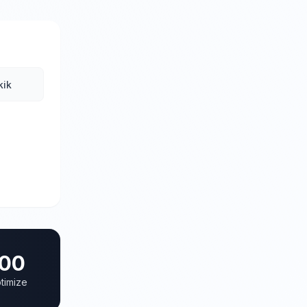
kik
00
timize