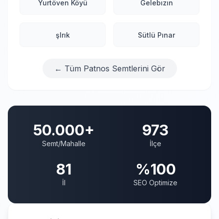
Yurtöven Köyü
Gelebızın
şIrık
Sütlü Pınar
← Tüm Patnos Semtlerini Gör
50.000+
973
Semt/Mahalle
İlçe
81
%100
İl
SEO Optimize