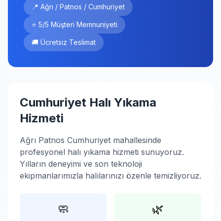
📍 Ağrı / Patnos / Cumhuriyet
⭐ 5/5 Müşteri Memnuniyeti
🚚 Ücretsiz Teslimat
Cumhuriyet Halı Yıkama
Hizmeti
Ağrı Patnos Cumhuriyet mahallesinde
profesyonel halı yıkama hizmeti sunuyoruz.
Yılların deneyimi ve son teknoloji
ekipmanlarımızla halılarınızı özenle temizliyoruz.
🧼
🌿