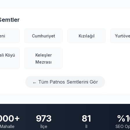
Semtler
eni
Cumhuriyet
Kızılağıl
Yurtöv
li Köyü
Keleşler
Mezrası
← Tüm Patnos Semtlerini Gör
000+
973
81
%1
Mahalle
İlçe
İl
SEO Op