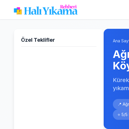
Özel Teklifler
Ana Say
Ağr
Kö
Kürek
yıkam
📍 Ağr
⭐ 5/5