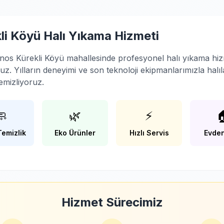
li Köyü Halı Yıkama Hizmeti
nos Kürekli Köyü mahallesinde profesyonel halı yıkama hiz
z. Yılların deneyimi ve son teknoloji ekipmanlarımızla halıla
emizliyoruz.
🧼
🌿
⚡

Temizlik
Eko Ürünler
Hızlı Servis
Evden
Hizmet Sürecimiz