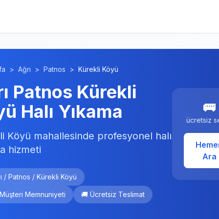
fa
>
Ağrı
>
Patnos
>
Kürekli Köyü
ı Patnos Kürekli
🚌
yü Halı Yıkama
ücretsiz s
li Köyü mahallesinde profesyonel halı
Heme
a hizmeti
Ara
ı / Patnos / Kürekli Köyü
 Müşteri Memnuniyeti
🚚 Ücretsiz Teslimat