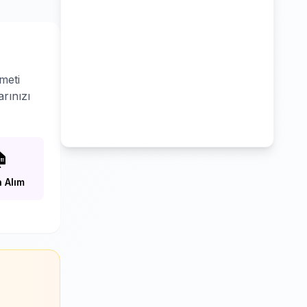
meti
rınızı

 Alım