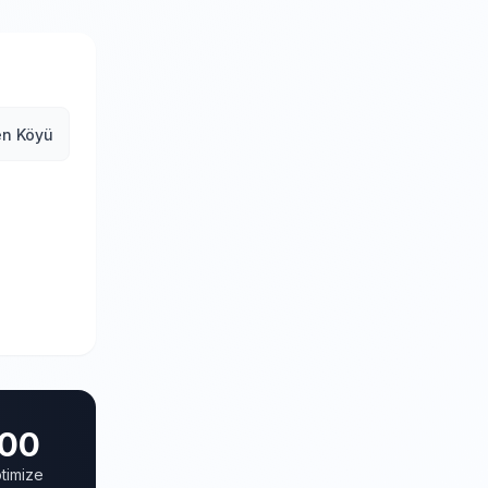
en Köyü
00
timize