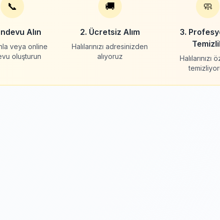
📞
🚚
🧼
andevu Alın
2. Ücretsiz Alım
3. Profesy
Temizli
nla veya online
Halılarınızı adresinizden
evu oluşturun
alıyoruz
Halılarınızı 
temizliyo