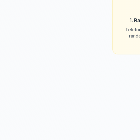
1. R
Telefo
rand