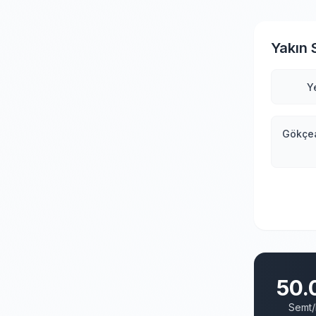
Yakın 
Y
Gökçea
50.
Semt/