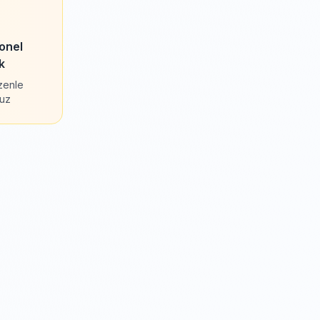
onel
k
özenle
ruz