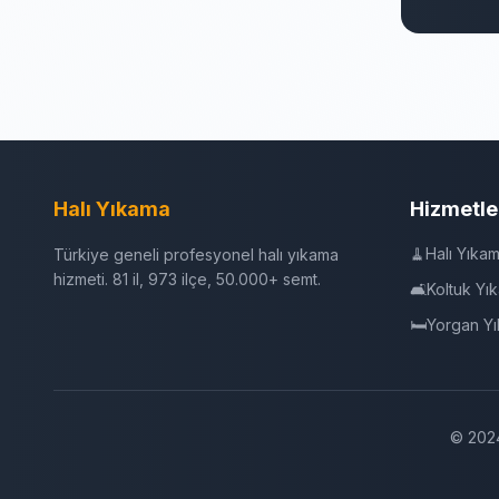
Halı Yıkama
Hizmetle
🧹
Halı Yıka
Türkiye geneli profesyonel halı yıkama
hizmeti. 81 il, 973 ilçe, 50.000+ semt.
🛋️
Koltuk Yı
🛏️
Yorgan Y
© 2024