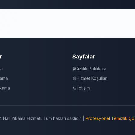
r
Sayfalar
ma
🔒
Gizlilik Politikası
kama
📄
Hizmet Koşulları
ıkama
📞
İletişim
 Halı Yıkama Hizmeti. Tüm hakları saklıdır. |
Profesyonel Temizlik Çö