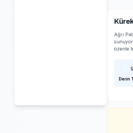
Kürek
Ağrı Pat
sunuyoru
özenle t
Derin 