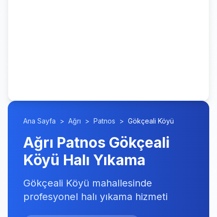
Ana Sayfa
>
Ağrı
>
Patnos
>
Gökçeali Köyü
Ağrı Patnos Gökçeali
Köyü Halı Yıkama
Gökçeali Köyü mahallesinde
profesyonel halı yıkama hizmeti