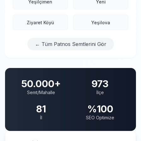
Yeşilçimen
Yeni
Ziyaret Köyü
Yeşilova
← Tüm Patnos Semtlerini Gör
50.000+
973
Semt/Mahalle
İlçe
81
%100
İl
SEO Optimize