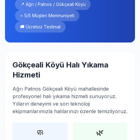
📍 Ağrı / Patnos / Gökçeali Köyü
⭐ 5/5 Müşteri Memnuniyeti
🚚 Ücretsiz Teslimat
Gökçeali Köyü Halı Yıkama
Hizmeti
Ağrı Patnos Gökçeali Köyü mahallesinde
profesyonel halı yıkama hizmeti sunuyoruz.
Yılların deneyimi ve son teknoloji
ekipmanlarımızla halılarınızı özenle temizliyoruz.
🧼
🌿