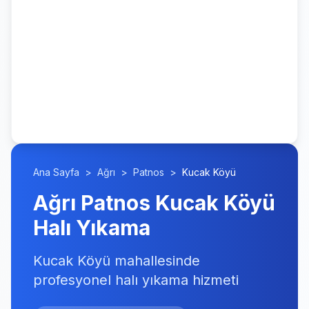
Ana Sayfa
>
Ağrı
>
Patnos
>
Kucak Köyü
Ağrı Patnos Kucak Köyü
Halı Yıkama
Kucak Köyü mahallesinde
profesyonel halı yıkama hizmeti