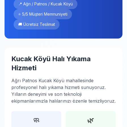
📍 Ağrı / Patnos / Kucak Köyü
⭐ 5/5 Müşteri Memnuniyeti
🚚 Ücretsiz Teslimat
Kucak Köyü Halı Yıkama
Hizmeti
Ağrı Patnos Kucak Köyü mahallesinde
profesyonel halı yıkama hizmeti sunuyoruz.
Yılların deneyimi ve son teknoloji
ekipmanlarımızla halılarınızı özenle temizliyoruz.
🧼
🌿