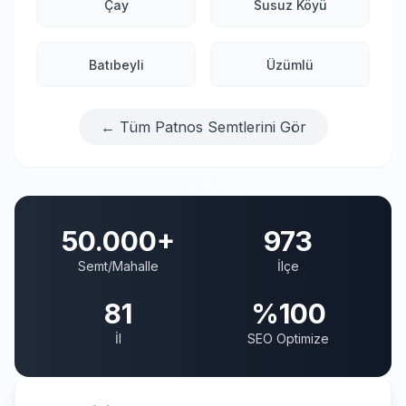
Çay
Susuz Köyü
Batıbeyli
Üzümlü
← Tüm Patnos Semtlerini Gör
50.000+
973
Semt/Mahalle
İlçe
81
%100
İl
SEO Optimize